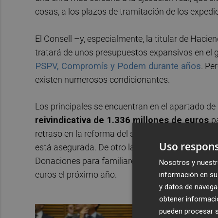
cosas, a los plazos de tramitación de los expedi
El Consell –y, especialmente, la titular de Hacie
tratará de unos presupuestos expansivos en el g
PSPV, Compromís y Podem durante años
. Pe
existen numerosos condicionantes.
Los principales se encuentran en el apartado de
reivindicativa de 1.336 millones de euros
p
retraso en la reforma del sistema. Aquella que cri
Uso respons
está asegurada. De otro lado, la
bajada de imp
Donaciones para familiares cercanos, deja el cá
Nosotros y nuestr
euros el próximo año.
información en su 
y datos de navega
obtener informació
pueden procesar su