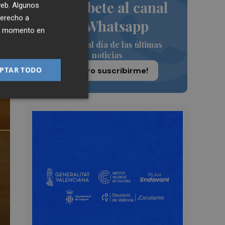
Suscríbete al canal
 web. Algunos
derecho a
de Whatsapp
ier momento en
Siempre al día de las últimas
noticias
PTAR TODO
¡Quiero suscribirme!