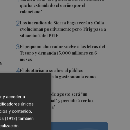
que ha estimulado el cariño por el
valenciano"
2
Los incendios de Sierra Engarcerán y Culla
evolucionan positivamente pero Tírig pasa a
situación 2 del PEIF
3
El pequeño ahorrador vuelve a las letras del
Tesoro y demanda 15.000 millones en 6
meses
a
4
El oleoturismo se abre al público
internacional con la gastronomía como
reclamo
5
El eclipse del 12 de agosto será "un
r y acceder a
espectáculo visual" y permitirá ver las
tificadores únicos
perseidas "de día"
cios y contenido,
os (1913)
también
calización