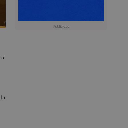
la
 la