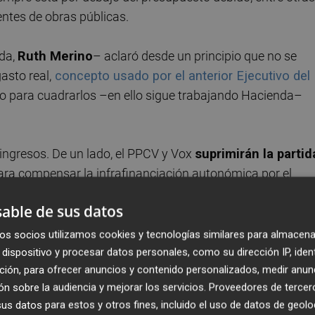
entes de obras públicas.
nda,
Ruth Merino
– aclaró desde un principio que no se
asto real,
concepto usado por el anterior Ejecutivo del
ro para cuadrarlos –en ello sigue trabajando Hacienda–
 ingresos. De un lado, el PPCV y Vox
suprimirán la partid
ara compensar la infrafinanciación autonómica por el
ticaron por ficticia al tratarse de dinero cuya llegada no
able de sus datos
uestos
con la práctica eliminación del de Sucesiones y
lculo de que se dejen de recaudar más de 300 millones de
os socios utilizamos cookies y tecnologías similares para almacena
dispositivo y procesar datos personales, como su dirección IP, iden
ción, para ofrecer anuncios y contenido personalizados, medir anun
n sobre la audiencia y mejorar los servicios.
Proveedores de tercer
s datos para estos y otros fines, incluido el uso de datos de geolo