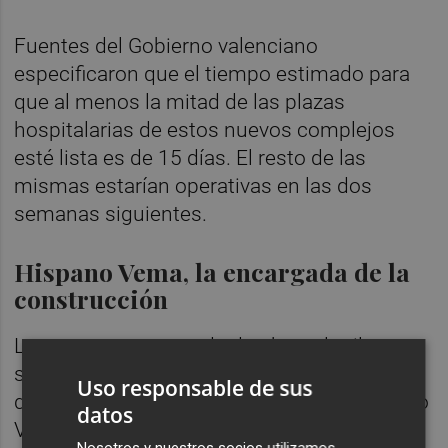
Fuentes del Gobierno valenciano
especificaron que el tiempo estimado para
que al menos la mitad de las plazas
hospitalarias de estos nuevos complejos
esté lista es de 15 días. El resto de las
mismas estarían operativas en las dos
semanas siguientes.
Hispano Vema, la encargada de la
construcción
La empresa encargada de obrar el milagro,
según avanzó
El Confidencial
y confirmaron
Uso responsable de sus
desde el Ejecutivo, es la zaragozana Hispano
datos
Vema. Una compañía que, según refleja su
Nosotros y nuestros socios utilizamos