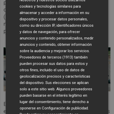
página web, desarrolla y fabrica soluciones
cookies y tecnologías similares para
de descontaminación, logística de campaña
almacenar y acceder a información en su
(campamentos y hospitales) y sistemas
dispositivo y procesar datos personales,
móviles de tratamiento de agua y
como su dirección IP, identificadores únicos
potabilización.
y datos de navegación, para ofrecer
anuncios y contenido personalizados, medir
anuncios y contenido, obtener información
sobre la audiencia y mejorar los servicios.
Proveedores de terceros (1913)
también
pueden procesar sus datos para estos y
otros fines, incluido el uso de datos de
geolocalización precisos y características
del dispositivo. Sus elecciones se aplican
solo a este sitio web. Algunos proveedores
pueden basarse en el interés legítimo en
lugar del consentimiento; tiene derecho a
El Gobierno valenciano no dio detalles sobre
oponerse en
Configuración de publicidad
.
el desembolso que supondrán los hospitales