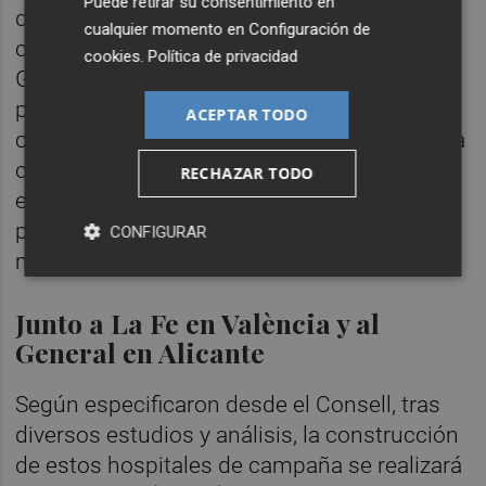
Puede retirar su consentimiento en
de campaña, pero recalcó que estos
cualquier momento en
Configuración de
complejos pasarán a ser propiedad de la
cookies
.
Política de privacidad
Generalitat por lo que, de cara al futuro,
podrían ser utilizados para cualquier otra
ACEPTAR TODO
contingencia ya fuera sanitaria o relacionada
con catástrofes naturales. Está previsto que
RECHAZAR TODO
este mismo viernes se acuda a analizar las
parcelas correspondientes para ponerse
CONFIGURAR
manos a la obra en las próximas horas.
Junto a La Fe en València y al
General en Alicante
Según especificaron desde el Consell, tras
diversos estudios y análisis, la construcción
de estos hospitales de campaña se realizará