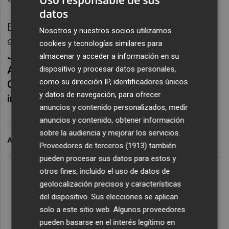
datos
El equipo de renta variable de Mutuactivos
Nosotros y nuestros socios utilizamos
está compuesto por
Ángel Fresnillo,
cookies y tecnologías similares para
Joaquín Ferrer, Jaime de León Calleja,
almacenar y acceder a información en su
Alberto Fernández, José Ángel Fuentes y
dispositivo y procesar datos personales,
como su dirección IP, identificadores únicos
Carlos García. Emilio Ortiz es el director de
y datos de navegación, para ofrecer
inversiones de la gestora.
anuncios y contenido personalizados, medir
anuncios y contenido, obtener información
sobre la audiencia y mejorar los servicios.
ARCHIVADO EN
MUTUA
CITYWIRE
Proveedores de terceros (1913)
también
pueden procesar sus datos para estos y
otros fines, incluido el uso de datos de
geolocalización precisos y características
del dispositivo. Sus elecciones se aplican
solo a este sitio web. Algunos proveedores
pueden basarse en el interés legítimo en