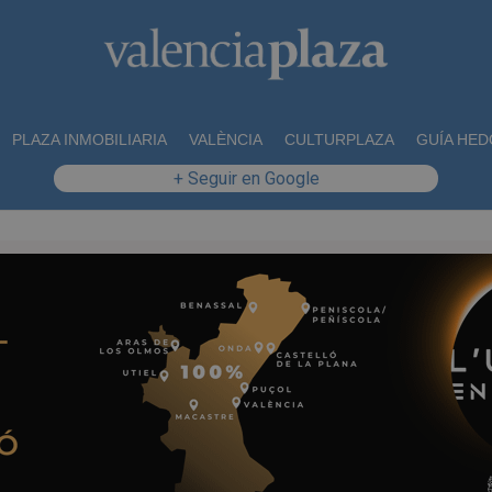
PLAZA INMOBILIARIA
VALÈNCIA
CULTURPLAZA
GUÍA HED
+ Seguir en Google