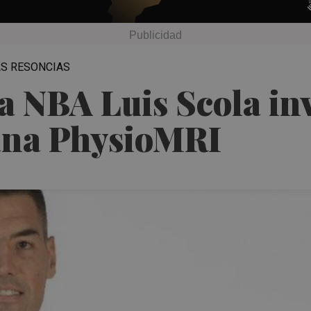
AS RESONCIAS
a NBA Luis Scola inv
iana PhysioMRI