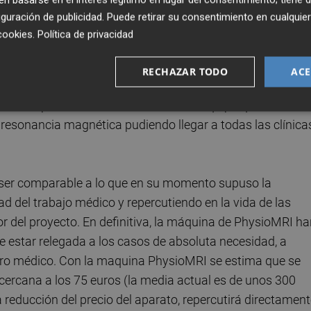
lo de los deportistas de élite. Además, viene de la mano d
guración de publicidad
. Puede retirar su consentimiento en cualqu
n Fatelevich,
cofundador de la empresa y amigo desde
cookies
.
Política de privacidad
les de gran prestigio en el sector liderados por
José
trumentación para Imagen Molecular (I3M). De esta manera,
RECHAZAR TODO
ACE
 oportunidad de participar de ella. Como inversor es,
ormar parte de una forma u otra del equipo que desarrol
resonancia magnética pudiendo llegar a todas las clínica
e ser comparable a lo que en su momento supuso la
ad del trabajo médico y repercutiendo en la vida de las
tor del proyecto. En definitiva, la máquina de PhysioMRI ha
 estar relegada a los casos de absoluta necesidad, a
entro médico. Con la maquina PhysioMRI se estima que se
 cercana a los 75 euros (la media actual es de unos 300
a reducción del precio del aparato, repercutirá directamen