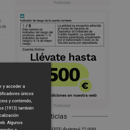
5
9:49
na
 De
r y acceder a
tificadores únicos
cios y contenido,
os (1913)
también
Últimas Noticias
calización
a
 web. Algunos
a a
1
La economía de EEUU destruyó 23.000
derecho a