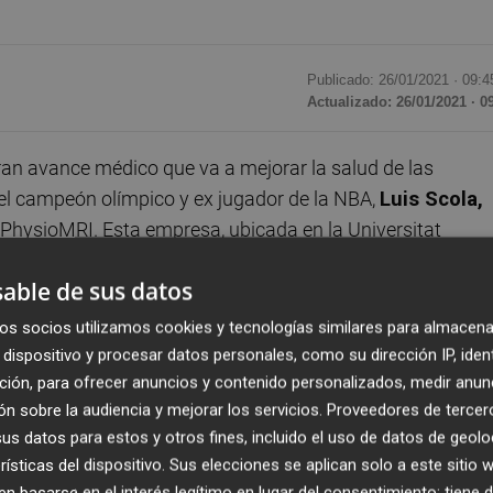
Publicado: 26/01/2021 ·
09:4
Actualizado: 26/01/2021 · 0
ran avance médico que va a mejorar la salud de las
e el campeón olímpico y ex jugador de la NBA,
Luis Scola,
, PhysioMRI. Esta empresa, ubicada en la Universitat
o médico que reducirá en un 75% el coste actual de una
able de sus datos
te máquina a cualquier centro médico mundial, ya que u
o a esta gran herramienta para mejorar los diagnósticos.
os socios utilizamos cookies y tecnologías similares para almacena
sticas cuesta alrededor del millón de euros, cifra que
dispositivo y procesar datos personales, como su dirección IP, iden
ción, para ofrecer anuncios y contenido personalizados, medir anun
n sobre la audiencia y mejorar los servicios.
Proveedores de tercer
s datos para estos y otros fines, incluido el uso de datos de geolo
 tuvo una gran trayectoria en España en la Euroliga y Lig
rísticas del dispositivo. Sus elecciones se aplican solo a este sitio
o. “La máquina de resonancia magnética de PhysioMRI v
 basarse en el interés legítimo en lugar del consentimiento; tiene 