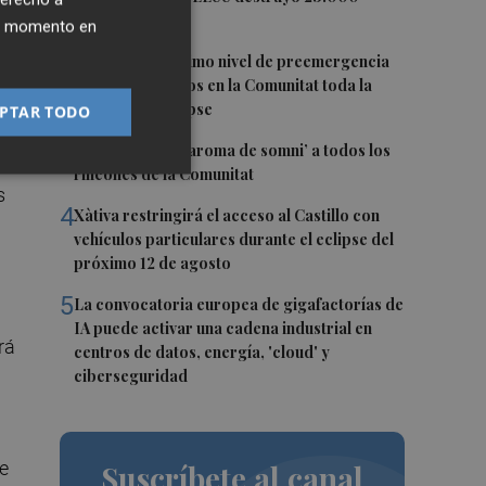
e
empleos en julio
ier momento en
2
Activado el máximo nivel de preemergencia
frente a incendios en la Comunitat toda la
jornada del eclipse
PTAR TODO
3
Bétera lleva su ‘aroma de somni’ a todos los
lo
rincones de la Comunitat
s
4
Xàtiva restringirá el acceso al Castillo con
vehículos particulares durante el eclipse del
próximo 12 de agosto
5
La convocatoria europea de gigafactorías de
IA puede activar una cadena industrial en
rá
centros de datos, energía, 'cloud' y
ciberseguridad
te
Suscríbete al canal