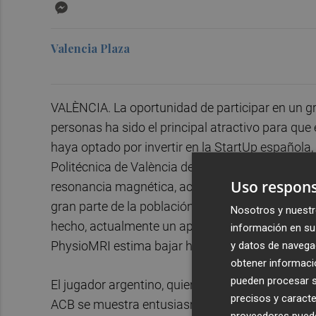
Messenger
Valencia Plaza
VALÈNCIA. La oportunidad de participar en un g
personas ha sido el principal atractivo para qu
haya optado por invertir en la StartUp española
Politécnica de València desarrolla un dispositiv
Uso respons
resonancia magnética, acercando esta importan
gran parte de la población no puede tener acces
Nosotros y nuestr
hecho, actualmente un aparato de estas caracterí
información en su 
PhysioMRI estima bajar hasta los 50.000 euros.
y datos de navega
obtener informació
pueden procesar su
El jugador argentino, quien además de en la NBA
precisos y caracte
ACB se muestra entusiasmado con este proyect
proveedores pueden