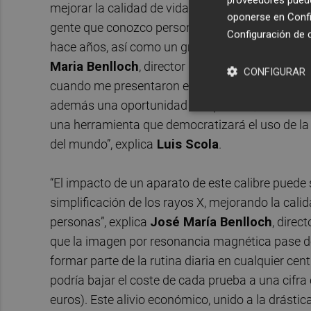
mejorar la calidad de vida de las personas, no so
oponerse en
Confi
gente que conozco personalmente como
Jonata
Configuración de 
hace años, así como un gran equipo de profesiona
Maria Benlloch
, director del Instituto de Ins
CONFIGURAR
cuando me presentaron esta opción no dudé en la
además una oportunidad de aprender, así como f
una herramienta que democratizará el uso de la 
del mundo”, explica
Luis Scola
.
“El impacto de un aparato de este calibre pued
simplificación de los rayos X, mejorando la calid
personas”, explica
José María Benlloch
, direc
que la imagen por resonancia magnética pase de
formar parte de la rutina diaria en cualquier c
podría bajar el coste de cada prueba a una cifra
euros). Este alivio económico, unido a la drástic