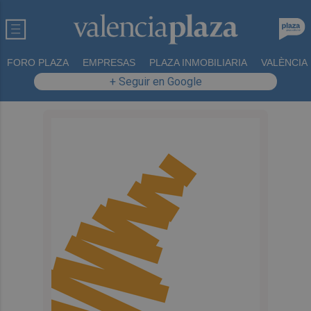
FORO PLAZA
EMPRESAS
PLAZA INMOBILIARIA
VALÈNCIA
+ Seguir en Google