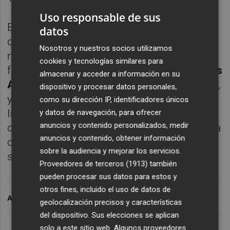
Uso responsable de sus
En la sesión vespertina
Susana Fernández
,
datos
director general de Centrofranquicias,
Nosotros y nuestros socios utilizamos
moderará la charla 'Casos de éxito en
cookies y tecnologías similares para
franquicias' donde estarán presentes
Nicolás
almacenar y acceder a información en su
Agama
, director general de Lavanda Laundry,
dispositivo y procesar datos personales,
y
Javier Fernández
, director general de
como su dirección IP, identificadores únicos
Interfilm. Precisamente la directora general
y datos de navegación, para ofrecer
anuncios y contenido personalizados, medir
de Centrofranquicias hablará de la franquicia
anuncios y contenido, obtener información
como inversión con menor riesgo al día
sobre la audiencia y mejorar los servicios.
siguiente.
Proveedores de terceros (1913)
también
pueden procesar sus datos para estos y
otros fines, incluido el uso de datos de
ARCHIVADO EN
FRANQUICIA
FORINVEST 2018
geolocalización precisos y características
del dispositivo. Sus elecciones se aplican
solo a este sitio web. Algunos proveedores