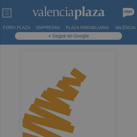
FORO PLAZA
EMPRESAS
PLAZA INMOBILIARIA
VALÈNCIA
+ Seguir en Google