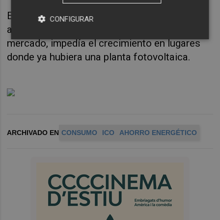
Esta limitación, que en su momento se
CONFIGURAR
aprobó para evitar la fragmentación del
mercado, impedía el crecimiento en lugares
donde ya hubiera una planta fotovoltaica.
ARCHIVADO EN
CONSUMO
ICO
AHORRO ENERGÉTICO