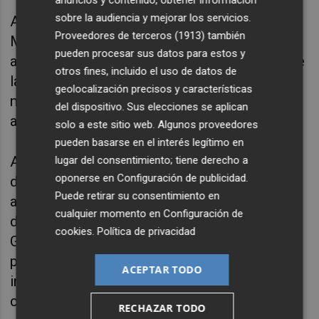
sobre la audiencia y mejorar los servicios.
A la espera de la publicación del decreto, el
Proveedores de terceros (1913)
también
Ministerio de Teresa Ribera también ha
pueden procesar sus datos para estos y
avanzado que se "simplifica la tramitación" de
otros fines, incluido el uso de datos de
las instalaciones aumentando a 500 kW el
geolocalización precisos y características
máximo de tamaño de plantas exentas de
del dispositivo. Sus elecciones se aplican
autorización
previa y la de construcción.
solo a este sitio web. Algunos proveedores
pueden basarse en el interés legítimo en
Además del aumento de hasta 1.000 metros
lugar del consentimiento; tiene derecho a
oponerse en
Configuración de publicidad
.
de la distancia entre punto de generación y
Puede retirar su consentimiento en
autoconsumo en líneas de transporte o
cualquier momento en
Configuración de
distribución para instalaciones en cubierta, el
cookies
.
Política de privacidad
Gobierno también ha modificado la normativa
para permitir que pueda haber más de una
ACEPTAR TODO
instalación en una misma referencia
catastral.
RECHAZAR TODO