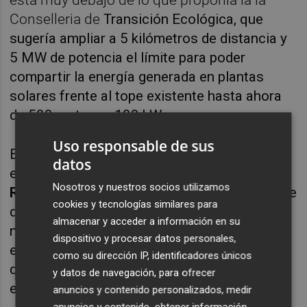
Conselleria de
Transición Ecológica, que
sugería ampliar a 5 kilómetros de distancia y
5 MW de potencia el límite para poder
compartir la energía generada en plantas
solares frente al tope existente hasta ahora
de 500 metros y 100 kW.
Uso responsable de sus
El plan
Más Seguridad Energética
presentado
datos
el pasado martes por la ministra
Teresa
Nosotros y nuestros socios utilizamos
Ribera
avanzaba que se iba a derogar el límite
cookies y tecnologías similares para
de 500 metros, pero no se especificaba la
almacenar y acceder a información en su
nueva distancia, un dato que se ha conocido
dispositivo y procesar datos personales,
este martes tras la aprobación del nuevo
como su dirección IP, identificadores únicos
decreto de medidas contra la crisis
y datos de navegación, para ofrecer
energética.
anuncios y contenido personalizados, medir
anuncios y contenido, obtener información