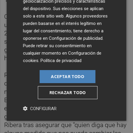
geolocalización precisos y características
del dispositivo. Sus elecciones se aplican
Cabe recordar que el Gobierno aprobó hace
solo a este sitio web. Algunos proveedores
pueden basarse en el interés legítimo en
unos meses la rebaja del IVA de la luz del
lugar del consentimiento; tiene derecho a
21% al 10% hasta final de año, así como la
oponerse en
Configuración de publicidad
.
suspensión del impuesto del 7% a la
Puede retirar su consentimiento en
generación eléctrica durante tres meses,
cualquier momento en
Configuración de
hasta septiembre.
cookies
.
Política de privacidad
Ribera ha insistido en que el elevado precio
ACEPTAR TODO
de la luz actual no puede resolverse "de la
noche a la mañana", ni con un decreto en el
RECHAZAR TODO
Boletín Oficial del Estado (BOE). "Decir que
esto se resuelve con un decreto ley es
CONFIGURAR
generar una falsa expectativa", ha dicho
Ribera tras asegurar que "quien diga que hay