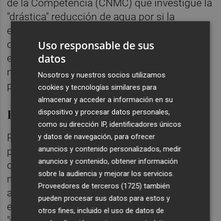
de la Competencia (CNMC) que investigue la
"drástica" reducción de agua por si la
empresa pudiera estar aprovechando la
Uso responsable de sus
coyuntura de las nuevas tarifas y el
datos
encarecimiento de la luz para desembalsar
más agua de la debida y multiplicar así su
Nosotros y nuestros socios utilizamos
producción hidroeléctrica.
cookies y tecnologías similares para
almacenar y acceder a información en su
Fiscalidad adecuada sobre la luz
dispositivo y procesar datos personales,
como su dirección IP, identificadores únicos
Preguntada por las medidas a corto plazo
y datos de navegación, para ofrecer
anuncios y contenido personalizados, medir
para paliar la subida de la energía eléctrica,
anuncios y contenido, obtener información
que ha marcado esta semana varios
sobre la audiencia y mejorar los servicios.
máximos históricos, la ministra ha
Proveedores de terceros (1725)
también
asegurado que el Gobierno mantendrá el
pueden procesar sus datos para estos y
escudo social y un tratamiento fiscal
otros fines, incluido el uso de datos de
"adecuado".