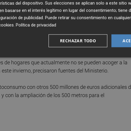
rísticas del dispositivo. Sus elecciones se aplican solo a este sitio
seis grandes bloques: El ahorro y la eficiencia, el impulso
 basarse en el interés legítimo en lugar del consentimiento; tiene 
sumidores, la fiscalidad, la autonomía energética y la
guración de publicidad
. Puede retirar su consentimiento en cualqu
cookies
.
Política de privacidad
e desarrollar en el mínimo plazo su marco regulatorio,
RECHAZAR TODO
ACE
res vulnerables -con una mayor cobertura para el bono
lación con protección-, así como trabajar en una propues
nes de hogares que actualmente no se pueden acoger a la
 este invierno, precisaron fuentes del Ministerio.
toconsumo con otros 500 millones de euros adicionales 
y con la ampliación de los 500 metros para el