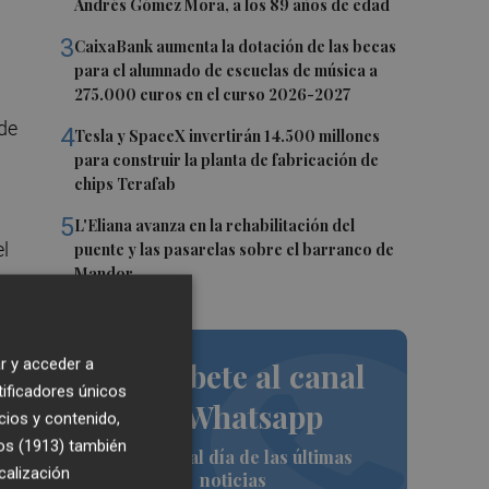
Andrés Gómez Mora, a los 89 años de edad
3
CaixaBank aumenta la dotación de las becas
para el alumnado de escuelas de música a
275.000 euros en el curso 2026-2027
 de
4
Tesla y SpaceX invertirán 14.500 millones
para construir la planta de fabricación de
chips Terafab
5
L'Eliana avanza en la rehabilitación del
el
puente y las pasarelas sobre el barranco de
Mandor
r y acceder a
Suscríbete al canal
á
tificadores únicos
de Whatsapp
cios y contenido,
os (1913)
también
Siempre al día de las últimas
calización
noticias