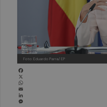
Foto: Eduardo Parra/ EP
Facebook
X
WhatsApp
Email
LinkedIn
Messenger