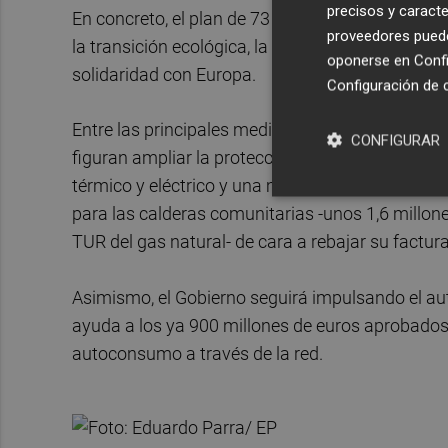
precisos y caracte
En concreto, el plan de 73 medidas se engloba en 
proveedores pueden
la transición ecológica, la protección de los con
oponerse en
Confi
solidaridad con Europa.
Configuración de 
Entre las principales medidas, de las que se deb
CONFIGURAR
figuran ampliar la protección de los consumido
térmico y eléctrico y una mayor cantidad de pob
para las calderas comunitarias -unos 1,6 millo
TUR del gas natural- de cara a rebajar su factura
Asimismo, el Gobierno seguirá impulsando el au
ayuda a los ya 900 millones de euros aprobados 
autoconsumo a través de la red.