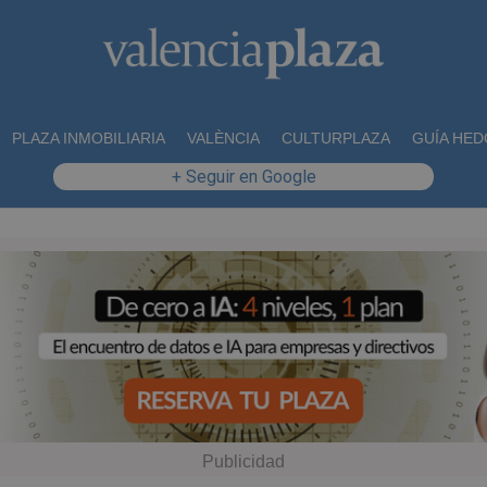
PLAZA INMOBILIARIA
VALÈNCIA
CULTURPLAZA
GUÍA HED
+ Seguir en Google