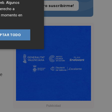
 web. Algunos
 a
¡Quiero suscribirme!
derecho a
ier momento en
PTAR TODO
ta
de