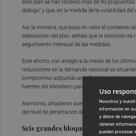
este plan se han recibido más de 90 propuestas
diálogo" y que, en la medida de la volatilidad del
Así, la ministra, que puso en valor el consenso 
elaboración del plan, señaló que la intención e
seguimiento mensual de las medidas.
Este ahorro, con arreglo a la media de los último
reducciones en la demanda nacional se situarían
compromiso adquirido ante Bruselas de un recort
fuentes del Ministerio para la Transición Ecológ
Uso respons
Nosotros y nuestr
Asimismo, añadieron que el grado de cumplimient
información en su 
del nivel de penetración de las distintas actuaci
y datos de navega
obtener informació
Seis grandes bloques
pueden procesar su