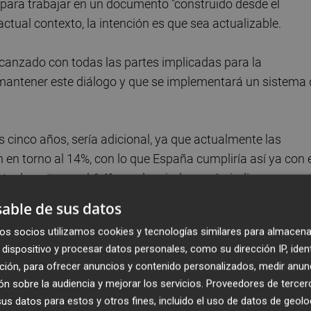
 para trabajar en un documento "construido desde el
 actual contexto, la intención es que sea actualizable.
alcanzado con todas las partes implicadas para la
s mantener este diálogo y que se implementará un sistema
s cinco años, sería adicional, ya que actualmente las
 en torno al 14%, con lo que España cumpliría así ya con 
e de en torno al 6,4% en el periodo, según indicaron en
ica y el Reto Demográfico.
able de sus datos
os socios utilizamos cookies y tecnologías similares para almacena
o hacia el lado más bajo o alto de la horquilla depender
dispositivo y procesar datos personales, como su dirección IP, iden
ones.
ción, para ofrecer anuncios y contenido personalizados, medir anun
n sobre la audiencia y mejorar los servicios.
Proveedores de tercer
s datos para estos y otros fines, incluido el uso de datos de geolo