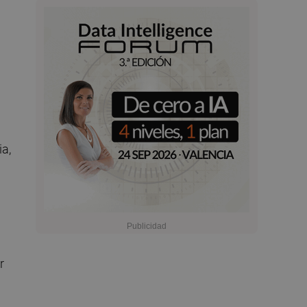
ia,
r