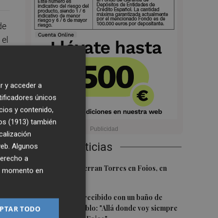
de
 el
r y acceder a
tificadores únicos
a.
cios y contenido,
os (1913)
también
calización
 9,
Últimas Noticias
 web. Algunos
ó a
derecho a
1
El homenaje a Ferran Torres en Foios, en
ier momento en
imágenes
2
Ferran Torres, recibido con un baño de
se
masas en su pueblo: "Allá donde voy siempre
PTAR TODO