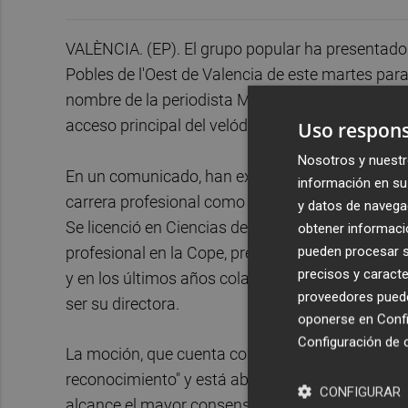
VALÈNCIA. (EP). El grupo popular ha presentado 
Pobles de l'Oest de Valencia de este martes par
nombre de la periodista Mª José Grimaldo, recien
acceso principal del velódromo Lluís Puig, entre
Uso respons
Nosotros y nuestr
En un comunicado, han explicado que Grimaldo G
información en su 
carrera profesional como periodista fue una "fer
y datos de navega
Se licenció en Ciencias de la Información por la
obtener informació
pueden procesar su
profesional en la Cope, presentó durante varios 
precisos y caracte
y en los últimos años colaboraba con la Ser. Dura
proveedores pueden
ser su directora.
oponerse en
Confi
Configuración de 
La moción, que cuenta con la autorización expresa
reconocimiento" y está abierta a que se estudien 
CONFIGURAR
alcance el mayor consenso posible de todos" lo