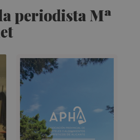
la periodista Mª
et