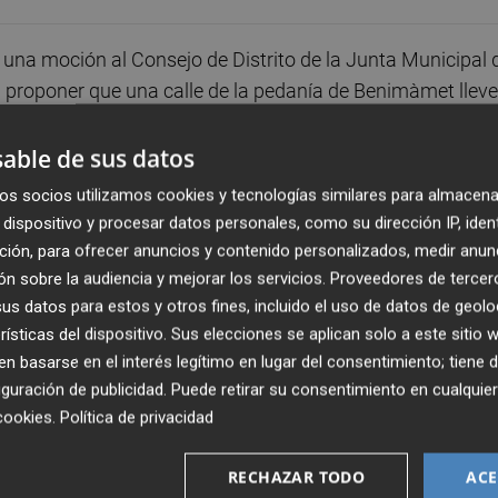
una moción al Consejo de Distrito de la Junta Municipal 
a proponer que una calle de la pedanía de Benimàmet lleve
temente fallecida. La calle propuesta discurre frente al
 las calles Senda del polvorín y Cocentaina
able de sus datos
os socios utilizamos cookies y tecnologías similares para almacena
arcía nació y residió en Benimàmet y a lo largo de su
dispositivo y procesar datos personales, como su dirección IP, iden
viente defensora de sus orígenes" en este Poble de Valenci
ción, para ofrecer anuncios y contenido personalizados, medir anun
 Universidad Cardenal Herrera CEU, inició su carrera
n sobre la audiencia y mejorar los servicios.
Proveedores de tercer
s datos para estos y otros fines, incluido el uso de datos de geolo
años el programa de debate político 'Parlem clar' de Canal
rísticas del dispositivo. Sus elecciones se aplican solo a este sitio
nte 25 años trabajó en Las Provincias, diario del que lleg
 basarse en el interés legítimo en lugar del consentimiento; tiene 
guración de publicidad
. Puede retirar su consentimiento en cualqu
cookies
.
Política de privacidad
 de la familia, tiene por objeto "darle un justo
otras posibilidades, ya que la intención del grupo es "que 
RECHAZAR TODO
ACE
s grupos con representación.