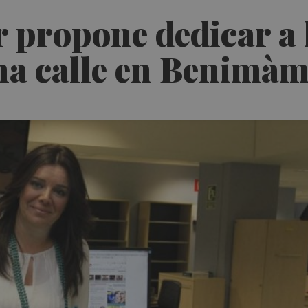
 propone dedicar a 
na calle en Benimàm