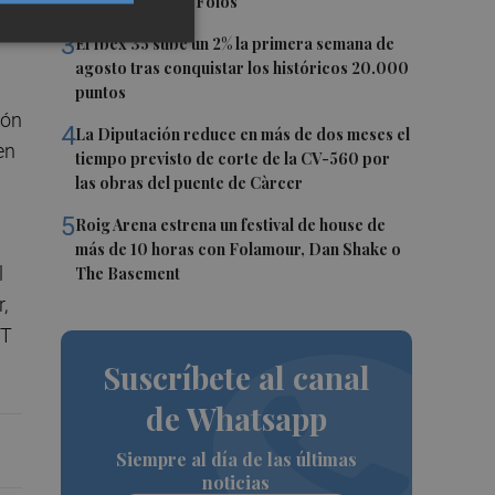
digo que soy de Foios"
3
El Ibex 35 sube un 2% la primera semana de
agosto tras conquistar los históricos 20.000
puntos
ión
4
La Diputación reduce en más de dos meses el
en
tiempo previsto de corte de la CV-560 por
las obras del puente de Càrcer
5
Roig Arena estrena un festival de house de
más de 10 horas con Folamour, Dan Shake o
l
The Basement
,
MT
Suscríbete al canal
de Whatsapp
Siempre al día de las últimas
noticias