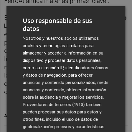
FerroAtlántica materias primas "clave".
El
consejero delegado de Ferroglobe, Pedro
Uso responsable de sus
Larrea
, indicó que la operación permite a la
datos
empresa "mejorar significativamente su
Nosotros y nuestros socios utilizamos
perfil financiero mediante el
cookies y tecnologías similares para
desapalancamiento y la mejora de la
almacenar y acceder a información en su
liquidez. Al mismo tiempo, mantenemos
dispositivo y procesar datos personales,
nuestra fuerte presencia en el mercado de
como su dirección IP, identificadores únicos
las ferroaleaciones y nuestro compromiso
y datos de navegación, para ofrecer
anuncios y contenido personalizados, medir
con Galicia", añadió el primer ejecutivo de la
anuncios y contenido, obtener información
compañía del grupo Villar Mir.
sobre la audiencia y mejorar los servicios.
Proveedores de terceros (1913)
también
pueden procesar sus datos para estos y
ARCHIVADO EN
VILLAR
FERRO
otros fines, incluido el uso de datos de
geolocalización precisos y características