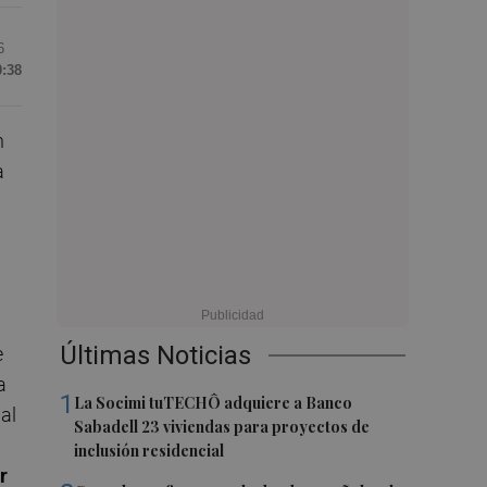
6
0:38
n
a
Últimas Noticias
e
a
1
La Socimi tuTECHÔ adquiere a Banco
al
Sabadell 23 viviendas para proyectos de
inclusión residencial
r