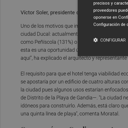
precisos y caracte
proveedores pueden
Víctor Soler, presidente del Partido Popular d
oponerse en
Confi
Configuración de 
Uno de los motivos que impulsan la construcción 
ciudad Ducal: actualmente Gandia solo ofrece u
CONFIGURAR
como Peñíscola (131%) o Benidorm (65%). "Es in
esta es una oportunidad única. Incluso ya teníam
aquí", ha explicado el arquitecto y representante
El requisito para que el hotel tenga viabilidad 
se apostaría por un edificio de cuatro alturas 
la ciudad pues algunos usos estarían enfocados 
de Distrito de la Playa de Gandia—. "La ciudad 
idóneos para construirlo. Además, está claro qu
una quinta línea de playa", comenta Moratal.