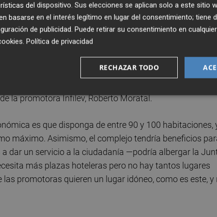
rísticas del dispositivo. Sus elecciones se aplican solo a este sitio
 basarse en el interés legítimo en lugar del consentimiento; tiene 
e Gandia. FOTO: Àlex Oltra
guración de publicidad
. Puede retirar su consentimiento en cualqu
cookies
.
Política de privacidad
del hotel superior es la falta de plazas hoteleras en la
n 8,38% de plazas por habitante, muy por debajo de desti
RECHAZAR TODO
ACE
dudable la necesidad de más plazas hoteleras en Gandia
os el sí del grupo Senator, que estaría dispuesto a ubicar
 de la promotora Infilev, Roberto Moratal.
económica es que disponga de entre 90 y 100 habitaciones, 
como máximo. Asimismo, el complejo tendría beneficios pa
a dar un servicio a la ciudadanía —podría albergar la Jun
necesita más plazas hoteleras pero no hay tantos lugares
e las promotoras quieren un lugar idóneo, como es este, y