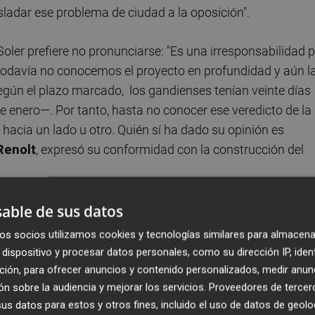
sladar ese problema de ciudad a la oposición".
Soler prefiere no pronunciarse: "Es una irresponsabilidad 
 todavía no conocemos el proyecto en profundidad y aún l
egún el plazo marcado, los gandienses tenían veinte días
de enero—. Por tanto, hasta no conocer ese veredicto de la
hacia un lado u otro. Quién sí ha dado su opinión es
Renolt
, expresó su conformidad con la construcción del
 conocer el proyecto en su profundidad y valorar la
able de sus datos
 "Debemos estudiar el proyecto para conocer bien todo el
os socios utilizamos cookies y tecnologías similares para almacena
tallado el presidente del PP en Gandia. Un proyecto que
dispositivo y procesar datos personales, como su dirección IP, iden
tora Infilev,
Roberto Moratal
, han intentado presentar a
ción, para ofrecer anuncios y contenido personalizados, medir anun
 intentando quedar con ellos y, según parece, será la
n sobre la audiencia y mejorar los servicios.
Proveedores de tercer
s datos para estos y otros fines, incluido el uso de datos de geolo