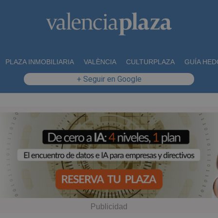
PLAZA INMOBILIARIA
VALÈNCIA
CULTURPLAZA
GUÍA HED
+ Seguir en Google