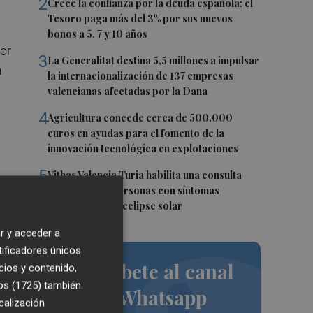
2
Crece la confianza por la deuda española: el
Tesoro paga más del 3% por sus nuevos
bonos a 5, 7 y 10 años
por
3
La Generalitat destina 5,5 millones a impulsar
a
la internacionalización de 137 empresas
valencianas afectadas por la Dana
4
Agricultura concede cerca de 500.000
euros en ayudas para el fomento de la
innovación tecnológica en explotaciones
5
Vithas Valencia Turia habilita una consulta
gratuita para personas con síntomas
oculares tras el eclipse solar
r y acceder a
tificadores únicos
Suscríbete al canal
cios y contenido,
os (1725)
también
de Whatsapp
calización