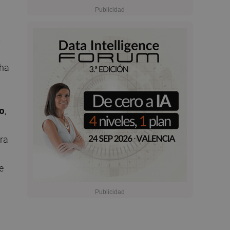
a
 ha
o
,
ura
e