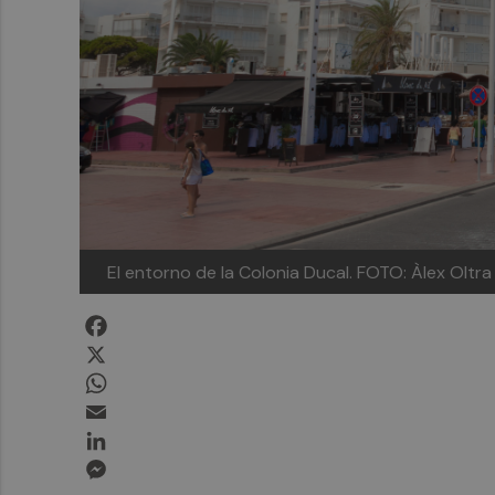
El entorno de la Colonia Ducal. FOTO: Àlex Oltra
Facebook
X
WhatsApp
Email
LinkedIn
Messenger