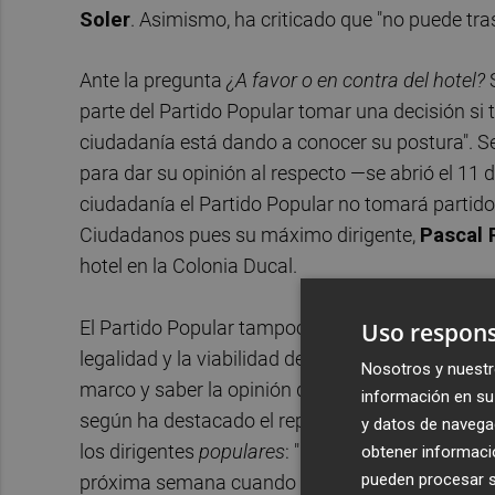
Soler
. Asimismo, ha criticado que "no puede tra
Ante la pregunta
¿A favor o en contra del hotel?
parte del Partido Popular tomar una decisión si
ciudadanía está dando a conocer su postura". S
para dar su opinión al respecto —se abrió el 11 
ciudadanía el Partido Popular no tomará partido 
Ciudadanos pues su máximo dirigente,
Pascal 
hotel en la Colonia Ducal.
El Partido Popular tampoco se pronunciará de no
Uso respons
legalidad y la viabilidad del complejo hotelero.
Nosotros y nuestr
marco y saber la opinión de los técnicos", ha de
información en su 
según ha destacado el representante de la promo
y datos de navega
los dirigentes
populares
: "llevamos unas semanas
obtener informació
pueden procesar su
próxima semana cuando nos podamos reunir".