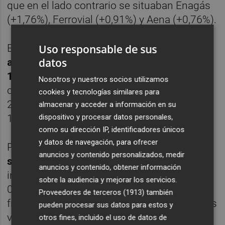
que en el lado contrario se situaban Enagás
(+1,76%), Ferrovial (+0,91%) y Aena (+0,76%).
Uso responsable de sus
En este contexto,
las bolsas europeas han
datos
abierto la jornada con caídas superiores al
1%
para Francfort, París y Londres, tras
Nosotros y nuestros socios utilizamos
cerrar el Dow Jones con un descenso del
cookies y tecnologías similares para
2,44% y el índice Nikkei, con una caída del
almacenar y acceder a información en su
dispositivo y procesar datos personales,
1,97%.
como su dirección IP, identificadores únicos
y datos de navegación, para ofrecer
Por su parte,
la prima de riesgo española se
anuncios y contenido personalizados, medir
situaba en 134 puntos básicos,
con el
anuncios y contenido, obtener información
interés exigido al bono a diez años en el
sobre la audiencia y mejorar los servicios.
0,8%, mientras que la cotización del euro
Proveedores de terceros (1913)
también
frente al dólar se colocaba en 1,0837 'billetes
pueden procesar sus datos para estos y
verdes'
otros fines, incluido el uso de datos de