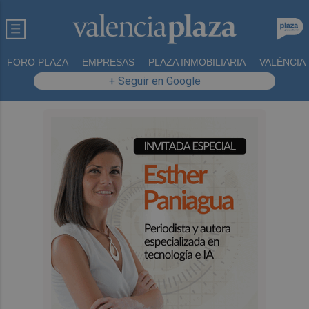
FORO PLAZA
EMPRESAS
PLAZA INMOBILIARIA
VALÈNCIA
+ Seguir en Google