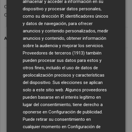
almacenar y acceder a información en su
cotización del euro frente al dólar se
dispositivo y procesar datos personales,
colocaba en 1,1908 'billetes verdes'.
como su dirección IP, identificadores únicos
y datos de navegación, para ofrecer
anuncios y contenido personalizados, medir
anuncios y contenido, obtener información
ARCHIVADO EN
IBEX 35
BOLSA ESPAÑOLA
sobre la audiencia y mejorar los servicios.
Proveedores de terceros (1913)
también
pueden procesar sus datos para estos y
otros fines, incluido el uso de datos de
geolocalización precisos y características
del dispositivo. Sus elecciones se aplican
solo a este sitio web. Algunos proveedores
pueden basarse en el interés legítimo en
lugar del consentimiento; tiene derecho a
oponerse en
Configuración de publicidad
.
Puede retirar su consentimiento en
cualquier momento en
Configuración de