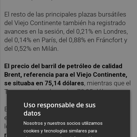
El resto de las principales plazas bursátiles
del Viejo Continente también ha registrado
avances en la sesión, del 0,21% en Londres,
del 0,14% en París, del 0,88% en Fráncfort y
del 0,52% en Milán.
El precio del barril de petróleo de calidad
Brent, referencia para el Viejo Continente,
se situaba en 75,14 dólares
, mientras que el
Texas se colocaba en los 73,35 dólares.
Uso responsable de sus
En el mercado de deuda, el interés del bono
datos
español a diez años se colocaba a cierre de
Nosotros y nuestros socios utilizamos
los mercados en el 0,453%, con
la prima de
cookies y tecnologías similares para
riesgo en los 62 puntos,
en tanto que la