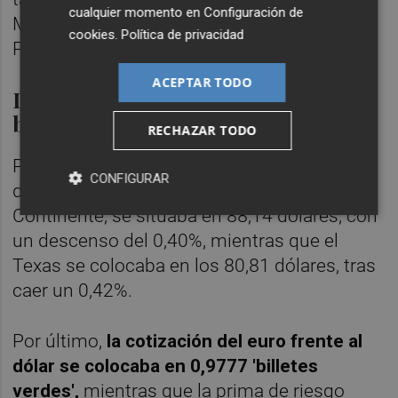
cualquier momento en
Configuración de
Milán, del 1,16% en Francfort, del 1,57% en
cookies
.
Política de privacidad
París y del 0,18% en Londres.
ACEPTAR TODO
La prima de riesgo, en 116 puntos
básicos
RECHAZAR TODO
Por otro lado, el precio del barril de petróleo
CONFIGURAR
de calidad Brent, referencia para el Viejo
Continente, se situaba en 88,14 dólares, con
un descenso del 0,40%, mientras que el
Texas se colocaba en los 80,81 dólares, tras
caer un 0,42%.
Por último,
la cotización del euro frente al
dólar se colocaba en 0,9777 'billetes
verdes',
mientras que la prima de riesgo