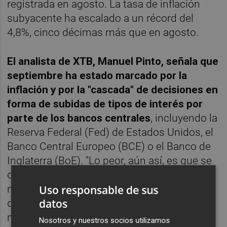
registrada en agosto. La tasa de inflación
subyacente ha escalado a un récord del
4,8%, cinco décimas más que en agosto.
El analista de XTB, Manuel Pinto, señala que
septiembre ha estado marcado por la
inflación y por la "cascada" de decisiones en
forma de subidas de tipos de interés por
parte de los bancos centrales
, incluyendo la
Reserva Federal (Fed) de Estados Unidos, el
Banco Central Europeo (BCE) o el Banco de
Inglaterra (BoE). "Lo peor, aún así, es que se
descuentan nuevas subidas de tipos ante el
mayor interrogante que tenemos hoy en día,
Uso responsable de sus
datos
que sigue involucrando a la inflación y el
momento en el que tocará techo", añade el
Nosotros y nuestros socios utilizamos