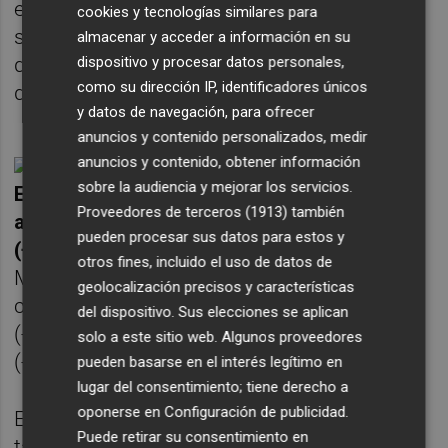
experto, que destaca el comportamiento del
cookies y tecnologías similares para
sector bancario en el Ibex 35 durante el mes
almacenar y acceder a información en su
de septiembre gracias, en parte, a estas
dispositivo y procesar datos personales,
como su dirección IP, identificadores únicos
decisiones de los bancos centrales.
y datos de navegación, para ofrecer
anuncios y contenido personalizados, medir
anuncios y contenido, obtener información
sobre la audiencia y mejorar los servicios.
En la sesión de hoy, han destacado los
Proveedores de terceros (1913)
también
aumentos de Amadeus (+4,63%), Fluidra
pueden procesar sus datos para estos y
(+4,30%), Colonial (+3,96%),
Rovi (+3,95%) y
otros fines, incluido el uso de datos de
Merlin Properties (+3,54%). Por el lado
geolocalización precisos y características
contrario, han cerrado en negativo Endesa
del dispositivo. Sus elecciones se aplican
(-1,78%), Red Eléctrica (-1,20%), Enagás
solo a este sitio web. Algunos proveedores
(-1,15%) y Solaria (-0,89%).
pueden basarse en el interés legítimo en
lugar del consentimiento; tiene derecho a
oponerse en
Configuración de publicidad
.
El resto de bolsas europeas han cerrado
Puede retirar su consentimiento en
también al alza, con subidas del 1,45% en