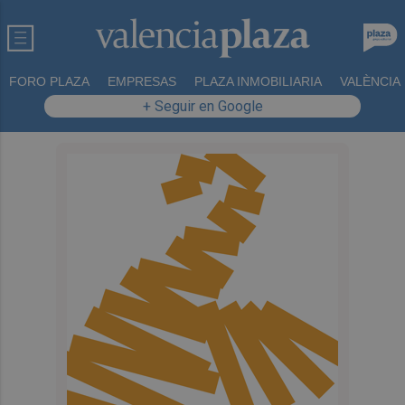
FORO PLAZA
EMPRESAS
PLAZA INMOBILIARIA
VALÈNCIA
+ Seguir en Google