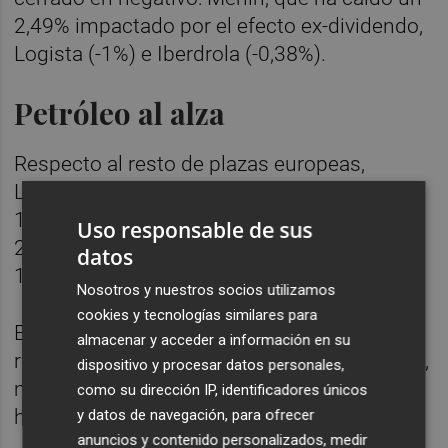
2,49% impactado por el efecto ex-dividendo,
Logista (-1%) e Iberdrola (-0,38%).
Petróleo al alza
Respecto al resto de plazas europeas,
Londres ha avanzado un 0,98%; París, un
1,26%; Fráncfort, un 1,44%; y Milán, un
Uso responsable de sus
2,54%. El Euro Stoxx 50 ha repuntado un
datos
1,25%.
Nosotros y nuestros socios utilizamos
cookies y tecnologías similares para
En este contexto, el barril de Brent ha
almacenar y acceder a información en su
repuntado un 3,56%, hasta los 75,06 dólares,
dispositivo y procesar datos personales,
mientras que el West Texas Intermediate se
como su dirección IP, identificadores únicos
ha situado en 71,13 dólares, un 3,73% más.
y datos de navegación, para ofrecer
anuncios y contenido personalizados, medir