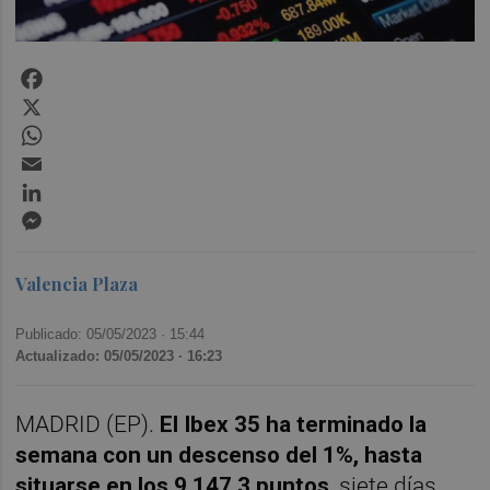
Facebook
X
WhatsApp
Email
LinkedIn
Messenger
Valencia Plaza
Publicado: 05/05/2023 ·
15:44
Actualizado: 05/05/2023 · 16:23
MADRID (EP).
El Ibex 35 ha terminado la
semana con un descenso del 1%, hasta
situarse en los 9.147,3 puntos
, siete días