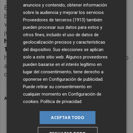
anuncios y contenido, obtener información
En el mercado de deuda, el rendimiento del
sobre la audiencia y mejorar los servicios.
bono español 10 años ha alcanzado este
Proveedores de terceros (1913)
también
viernes el 3,375%, desde el 3,288% del
pueden procesar sus datos para estos y
jueves. De esta forma,
la prima de riesgo se
otros fines, incluido el uso de datos de
ha reducido en ocho décimas, hasta los
geolocalización precisos y características
108,4 puntos básicos
. De su lado, el euro se
del dispositivo. Sus elecciones se aplican
ha apreciado un 0,1% frente al dólar, llegando
solo a este sitio web. Algunos proveedores
pueden basarse en el interés legítimo en
a un tipo de cambio de 1,1023 dólares por
lugar del consentimiento; tiene derecho a
cada euro.
oponerse en
Configuración de publicidad
.
Puede retirar su consentimiento en
cualquier momento en
Configuración de
ARCHIVADO EN
BOLSA SEMANA
IBEX SEMANA
cookies
.
Política de privacidad
ACEPTAR TODO