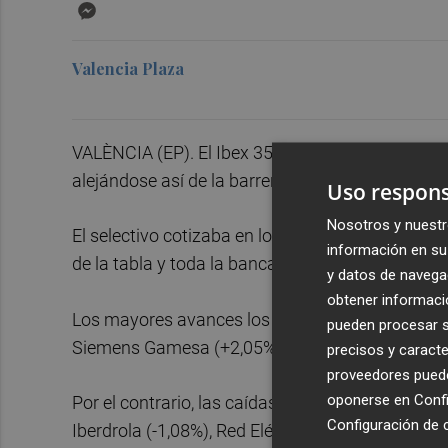
Messenger
Valencia Plaza
VALÈNCIA (EP). El Ibex 35 se daba la vuelta y re
alejándose así de la barrera de los 9.000 punto
Uso respons
Nosotros y nuestr
El selectivo cotizaba en los 8.949,1 puntos a las 
información en su 
de la tabla y toda la banca en 'rojo'.
y datos de navega
obtener informació
Los mayores avances los presentaban Meliá (+3,
pueden procesar su
Siemens Gamesa (+2,05%), Arcelormittal (+1,87
precisos y caracte
proveedores pueden
oponerse en
Confi
Por el contrario, las caídas más destacadas en l
Configuración de 
Iberdrola (-1,08%), Red Eléctrica (-1,05%), Almira