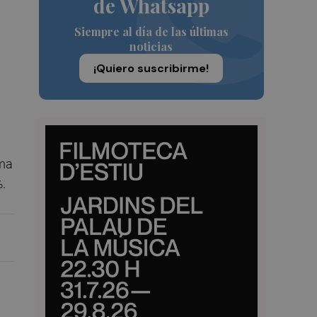
de Whatsapp
Siempre al día de las últimas
noticias
¡Quiero suscribirme!
ima
%.