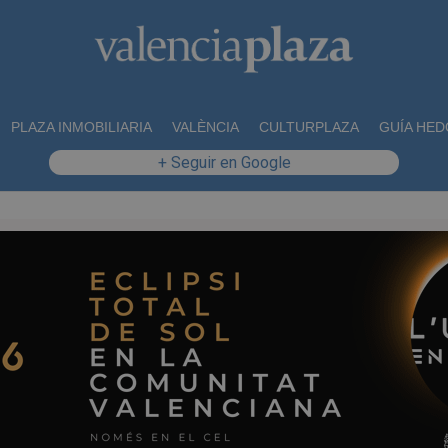
PLAZA INMOBILIARIA
VALÈNCIA
CULTURPLAZA
GUÍA HED
+ Seguir en Google