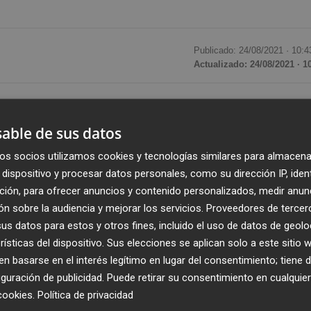
Publicado: 24/08/2021 ·
10:4
Actualizado: 24/08/2021 · 1
trocedía un 0,21% en la media sesión de este martes,
s que conquistaba en los primeros compases de la jornada
able de sus datos
os socios utilizamos cookies y tecnologías similares para almacena
doce del mediodía, con los valores turísticos en la parte al
dispositivo y procesar datos personales, como su dirección IP, iden
ción, para ofrecer anuncios y contenido personalizados, medir anun
n sobre la audiencia y mejorar los servicios.
Proveedores de tercer
86%), Solaria (+2,65%), IAG (+2,65%), PharmaMar (+2,22%
s datos para estos y otros fines, incluido el uso de datos de geolo
%), Amadeus (+1,56%) y Aena (+1,07%).
rísticas del dispositivo. Sus elecciones se aplican solo a este sitio
 basarse en el interés legítimo en lugar del consentimiento; tiene 
guración de publicidad
. Puede retirar su consentimiento en cualqu
a media sesión eran las de Endesa (-1,61%), BBVA (-1,27%)
cookies
.
Política de privacidad
ll (-1,03%), Sabadell (-0,95%), Santander (-0,85%) y Mapfre