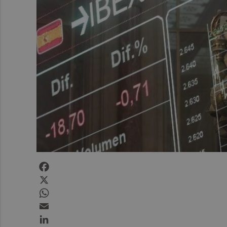
Facebook
X
WhatsApp
Email
LinkedIn