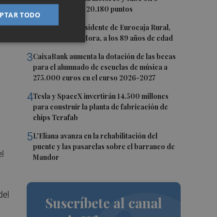
0,62%, hasta los 20.180 puntos
PTAR TODO
2
Fallece el expresidente de Eurocaja Rural,
Andrés Gómez Mora, a los 89 años de edad
3
CaixaBank aumenta la dotación de las becas
para el alumnado de escuelas de música a
275.000 euros en el curso 2026-2027
4
Tesla y SpaceX invertirán 14.500 millones
para construir la planta de fabricación de
chips Terafab
5
L'Eliana avanza en la rehabilitación del
puente y las pasarelas sobre el barranco de
el
Mandor
del
Suscríbete al canal