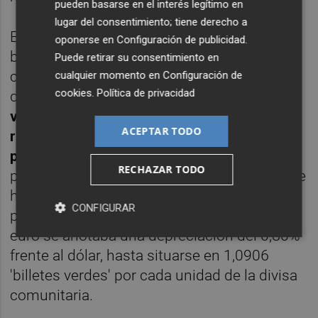
pueden basarse en el interés legítimo en
lugar del consentimiento; tiene derecho a
En el mercado de deuda, el rendimiento del
oponerse en
Configuración de publicidad
.
bono español con vencimiento a 10 años ha
Puede retirar su consentimiento en
cerrado la sesión situado en el 2,998%, por
cualquier momento en
Configuración de
cookies
.
Política de privacidad
debajo del 3,081% del jueves.
Es la primera
vez que el papel español cierra con un
ACEPTAR TODO
rendimiento por debajo del 3% desde el
pasado mes de febrero.
De esta forma, la
RECHAZAR TODO
prima de riesgo frente a la deuda alemana se
ha elevado en 1,8 puntos, hasta los 98
CONFIGURAR
puntos básicos. En el mercado de divisas, el
euro se anotaba una depreciación del 0,80%
frente al dólar, hasta situarse en 1,0906
'billetes verdes' por cada unidad de la divisa
comunitaria.