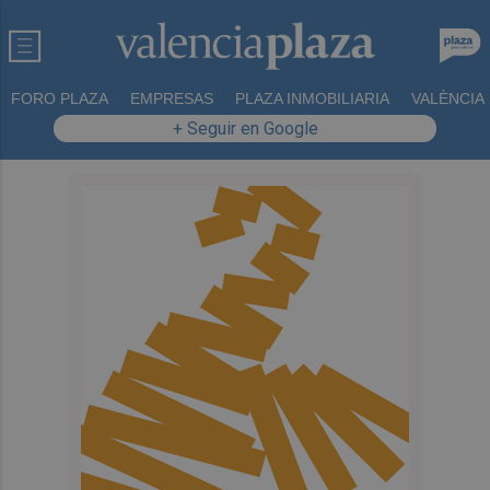
FORO PLAZA
EMPRESAS
PLAZA INMOBILIARIA
VALÈNCIA
+ Seguir en Google