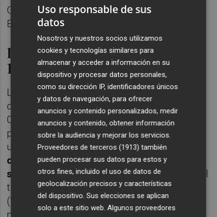
Uso responsable de sus
CaixaBank (-1,75%), Colonial (-1,58%),
datos
Bankinter (-1,56%) y Telefónica (-1,55%).
Nosotros y nuestros socios utilizamos
La prima, por debajo de los
cookies y tecnologías similares para
almacenar y acceder a información en su
100 puntos
dispositivo y procesar datos personales,
como su dirección IP, identificadores únicos
La evolución en el resto de Europa ha sido
y datos de navegación, para ofrecer
desigual. Mientras que Londres ha caído un
anuncios y contenido personalizados, medir
0,95% y Fráncfort ha cerrado prácticamente
anuncios y contenido, obtener información
plano, París ha avanzado un 0,28% y Milán,
sobre la audiencia y mejorar los servicios.
un 0,05%. De su lado,
el barril de Brent
Proveedores de terceros (1913)
también
cotizaba en 76,55 dólares al cierre de la
pueden procesar sus datos para estos y
otros fines, incluido el uso de datos de
sesión bursátil europea, un 0,07% menos,
al
geolocalización precisos y características
tiempo que el West Texas Intermediate
del dispositivo. Sus elecciones se aplican
(WTI) se situaba en 71,38 dólares, un 0,28%
solo a este sitio web. Algunos proveedores
menos.