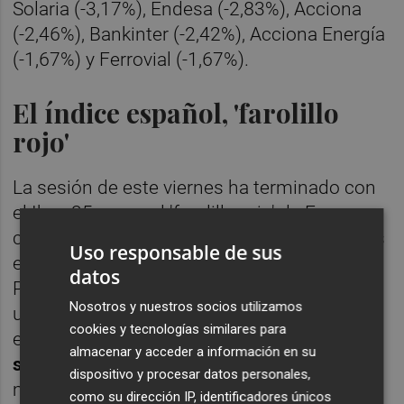
Solaria (-3,17%), Endesa (-2,83%), Acciona
(-2,46%), Bankinter (-2,42%), Acciona Energía
(-1,67%) y Ferrovial (-1,67%).
El índice español, 'farolillo
rojo'
La sesión de este viernes ha terminado con
el Ibex 35 como el 'farolillo rojo' de Europa,
con el resto de principales índices bursátiles
Uso responsable de sus
en positivo. Londres ha avanzado un 1,50%;
datos
París, un 0,32%; Fráncfort, un 0,41%; y Milán,
Nosotros y nuestros socios utilizamos
un 0,12%. Al cierre de la sesión bursátil
cookies y tecnologías similares para
europea,
el West Texas Intermediate (WTI)
almacenar y acceder a información en su
se situaba en 78,45 dólares, un 0,54% más
,
dispositivo y procesar datos personales,
mientras que el Brent alcanzaba los 83,21
como su dirección IP, identificadores únicos