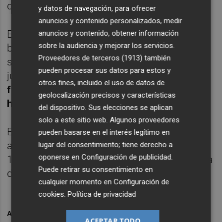
dólares, un 0,42% más.
y datos de navegación, para ofrecer
anuncios y contenido personalizados, medir
En el mercado de deuda, el rendimiento del
anuncios y contenido, obtener información
sobre la audiencia y mejorar los servicios.
bono español con vencimiento a 10 años se
Proveedores de terceros (1913)
también
situaba en el 3,302%, frente al 3,275% del
pueden procesar sus datos para estos y
jueves. De esta forma,
la prima de riesgo
otros fines, incluido el uso de datos de
frente a la deuda alemana caía 1,6 puntos,
geolocalización precisos y características
hasta los 90 puntos básicos.
del dispositivo. Sus elecciones se aplican
solo a este sitio web. Algunos proveedores
El euro cotizaba sin grandes cambios frente
pueden basarse en el interés legítimo en
al dólar, situándose en un tipo de cambio de
lugar del consentimiento; tiene derecho a
oponerse en
Configuración de publicidad
.
1,0769 'billetes verdes' por cada unidad de la
Puede retirar su consentimiento en
divisa comunitaria.
cualquier momento en
Configuración de
cookies
.
Política de privacidad
ARCHIVADO EN
BOLSA SEMANA
IBEX SEMANA
ACEPTAR TODO