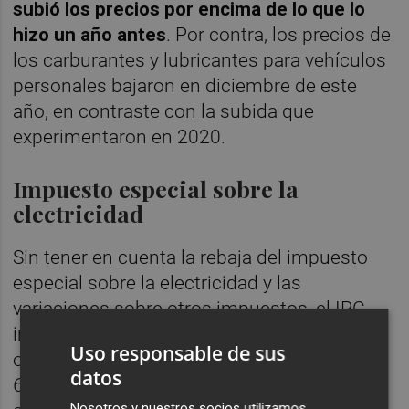
subió los precios por encima de lo que lo
hizo un año antes
. Por contra, los precios de
los carburantes y lubricantes para vehículos
personales bajaron en diciembre de este
año, en contraste con la subida que
experimentaron en 2020.
Impuesto especial sobre la
electricidad
Sin tener en cuenta la rebaja del impuesto
especial sobre la electricidad y las
variaciones sobre otros impuestos, el IPC
interanual alcanzó en diciembre el 7,3%,
Uso responsable de sus
ocho décimas más que la tasa general del
datos
6,5%. Así lo refleja el IPC a impuestos
Nosotros y nuestros socios utilizamos