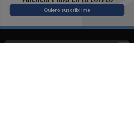
Quiero suscribirme
Suscríbete al Boletín
Todos los días a primera hora en tu email
¡Quiero suscribirme!
Síguenos en redes
Valencia Plaza, desde cualquier medio