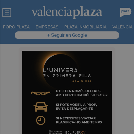
FORO PLAZA
EMPRESAS
PLAZA INMOBILIARIA
VALÈNCIA
+ Seguir en Google