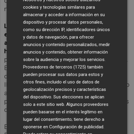
constantes que el INE también publica en el
cookies y tecnologías similares para
marco de esta estadística.
almacenar y acceder a información en su
dispositivo y procesar datos personales,
La inflación subyacente (sin alimentos no
como su dirección IP, identificadores únicos
elaborados ni productos energéticos)
y datos de navegación, para ofrecer
aumentó en diciembre cuatro décimas,
anuncios y contenido personalizados, medir
hasta el 2,1%
, con lo que se sitúa casi 4,5
anuncios y contenido, obtener información
puntos por debajo de la tasa del IPC general.
sobre la audiencia y mejorar los servicios.
Es la tasa más elevada de la subyacente
Proveedores de terceros (1725)
también
pueden procesar sus datos para estos y
desde marzo de 2013. En tasa mensual, el
otros fines, incluido el uso de datos de
IPC encadenó su quinto repunte consecutivo
geolocalización precisos y características
al subir un 1,2% en diciembre, casi un punto
del dispositivo. Sus elecciones se aplican
por encima del ascenso registrado en el mes
solo a este sitio web. Algunos proveedores
de noviembre.
pueden basarse en el interés legítimo en
lugar del consentimiento; tiene derecho a
En el último mes de 2021, el Índice de
oponerse en
Configuración de publicidad
.