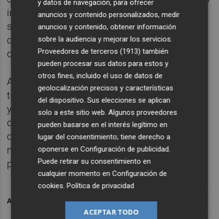
y datos de navegación, para ofrecer
importantes, como la escasez global de
anuncios y contenido personalizados, medir
semiconductores y la necesidad de cumplir
anuncios y contenido, obtener información
con las estrictas normativas de emisiones
sobre la audiencia y mejorar los servicios.
Proveedores de terceros (1913)
también
de la Unión Europea.
pueden procesar sus datos para estos y
otros fines, incluido el uso de datos de
A pesar de estos retos, la innovación en
geolocalización precisos y características
tecnologías como la conducción autónoma
del dispositivo. Sus elecciones se aplican
y la conectividad, junto con nuevas formas
solo a este sitio web. Algunos proveedores
de movilidad como servicios de suscripción,
pueden basarse en el interés legítimo en
ofrecen oportunidades significativas para
lugar del consentimiento; tiene derecho a
mantener el impulso del crecimiento en los
oponerse en
Configuración de publicidad
.
Puede retirar su consentimiento en
próximos años.
cualquier momento en
Configuración de
cookies
.
Política de privacidad
ARCHIVADO EN
ACEPTAR TODO