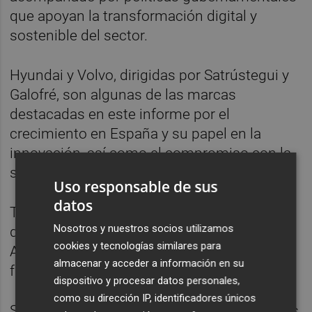
que apoyan la transformación digital y
sostenible del sector.
Hyundai y Volvo, dirigidas por Satrústegui y
Galofré, son algunas de las marcas
destacadas en este informe por el
crecimiento en España y su papel en la
innovación, así como el compromiso con la
sostenibilidad.
Uso responsable de sus
datos
También empresas como las proveedoras
Nosotros y nuestros socios utilizamos
de componentes, entre las que destacan
cookies y tecnologías similares para
Antolín, con Ernesto y Helena Antolín al
almacenar y acceder a información en su
frente, o Gestamp, dirigida por Riberas.
dispositivo y procesar datos personales,
como su dirección IP, identificadores únicos
Sin embargo, el sector aún enfrenta desafíos