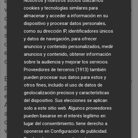
estuvieran presentes los consejeros
Nosotros y nuestros socios utilizamos
cookies y tecnologías similares para
vinculados a la compañía alemana, con el fin
almacenar y acceder a información en su
de adoptar las medidas necesarias para
dispositivo y procesar datos personales,
evitar que el consejo se encontrara en
como su dirección IP, identificadores únicos
situación de conflicto de interés. Esa
y datos de navegación, para ofrecer
comisión se encargaría de analizar los
anuncios y contenido personalizados, medir
efectos que en Gamesa pudiera tener la
anuncios y contenido, obtener información
decisión de crear una nueva sociedad.
sobre la audiencia y mejorar los servicios.
Proveedores de terceros (1913)
también
pueden procesar sus datos para estos y
En la audiencia previa, Iberdrola ha señalado,
otros fines, incluido el uso de datos de
precisamente, que el objeto de la dispuesta
geolocalización precisos y características
es establecer si la medida del consejero
del dispositivo. Sus elecciones se aplican
Alberto Alonso, que fue rechazada, era la
solo a este sitio web. Algunos proveedores
adecuada para evitar esas situaciones de
pueden basarse en el interés legítimo en
conflicto de interés ante la "posición de
lugar del consentimiento; tiene derecho a
ventaja" que pudiera otorgar a Siemens la
oponerse en
Configuración de publicidad
.