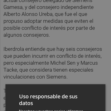
actual consejero delegado de Siemens
Gamesa, y del consejero independiente
Alberto Alonso Ureba, que fue el que
propuso adoptar medidas que eviten el
posible conflicto de interés por parte de
algunos consejeros.
Iberdrola entiende que hay seis consejeros
que pueden incurrir en conflicto de interés,
pero especialmente Michel Sen y Marcus
Tacke, que considera tienen especiales
vinculaciones con Siemens.
También ha sido citado Alberto Alonso, que
Uso responsable de sus
es catedrático de Derecho Mercantil, y que
datos
planteó crear una comisión donde no