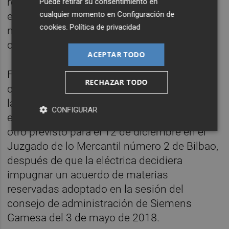
reestructuración societaria prevista. Sin
Puede retirar su consentimiento en
cualquier momento en
Configuración de
embargo, la defensa de la empresa alemana
cookies
.
Política de privacidad
no considera que exista un "riesgo de
conflicto" por estos cambios.
ACEPTAR TODO
Finalmente, se ha acordado que el juicio se
RECHAZAR TODO
celebre el próximo 21 de enero a las diez de
la mañana. Este no será el único que
CONFIGURAR
enfrente a Siemens e Iberdrola, ya que hay
otro previsto para el 12 de diciembre en el
Juzgado de lo Mercantil número 2 de Bilbao,
después de que la eléctrica decidiera
impugnar un acuerdo de materias
reservadas adoptado en la sesión del
consejo de administración de Siemens
Gamesa del 3 de mayo de 2018.