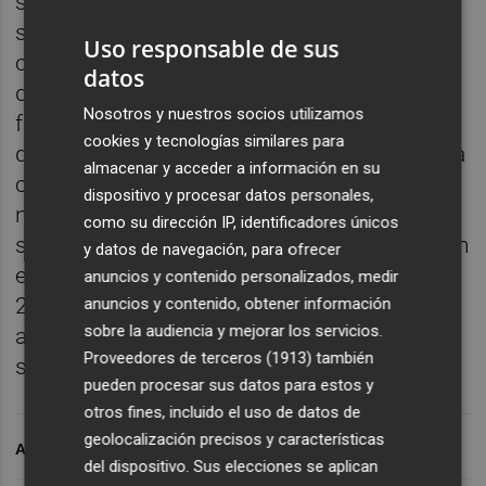
ser la líder con la friolera de 211 ventas,
seguida de Audi con un 20%de subida y 133
Uso responsable de sus
coches vendidos, y los alemanes de BMW
datos
que alcanzan 110 matriculaciones con un
Nosotros y nuestros socios utilizamos
fuerte incremento sobre el mismo periodo
cookies y tecnologías similares para
del pasado año.
Jaguar
es otra de las que ha
almacenar y acceder a información en su
comenzado a coger ritmo gracias a sus
dispositivo y procesar datos personales,
nuevos modelos y especialmente el XE. Los
como su dirección IP, identificadores únicos
suecos de
Volvo
han alcanzado 48 ventas en
y datos de navegación, para ofrecer
estos quince días con una subida del
anuncios y contenido personalizados, medir
23%.Todo parece indicar que finalizarán el
anuncios y contenido, obtener información
sobre la audiencia y mejorar los servicios.
año muy por encima de las previsiones que
Proveedores de terceros (1913)
también
se marcaron en enero.
pueden procesar sus datos para estos y
otros fines, incluido el uso de datos de
geolocalización precisos y características
ARCHIVADO EN
del dispositivo. Sus elecciones se aplican