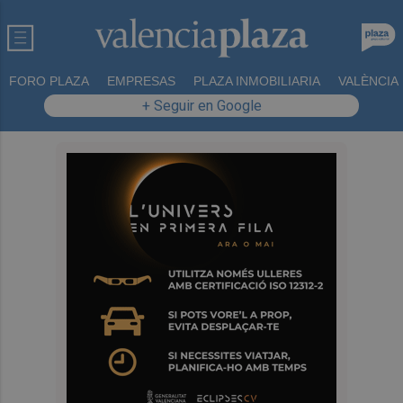
FORO PLAZA
EMPRESAS
PLAZA INMOBILIARIA
VALÈNCIA
+ Seguir en Google