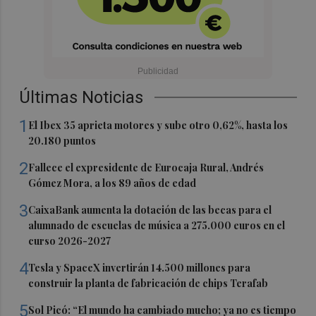
Últimas Noticias
1
El Ibex 35 aprieta motores y sube otro 0,62%, hasta los
20.180 puntos
2
Fallece el expresidente de Eurocaja Rural, Andrés
Gómez Mora, a los 89 años de edad
3
CaixaBank aumenta la dotación de las becas para el
alumnado de escuelas de música a 275.000 euros en el
curso 2026-2027
4
Tesla y SpaceX invertirán 14.500 millones para
construir la planta de fabricación de chips Terafab
5
Sol Picó: “El mundo ha cambiado mucho; ya no es tiempo