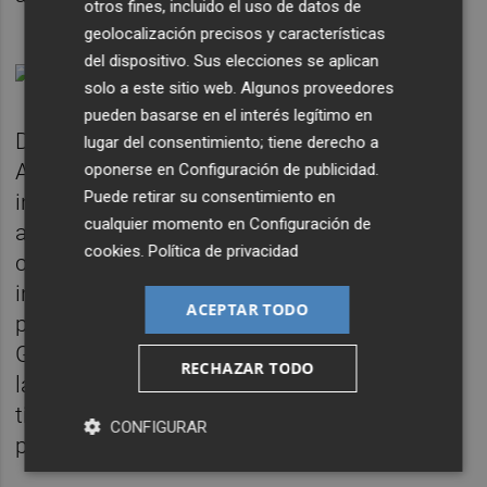
otros fines, incluido el uso de datos de
geolocalización precisos y características
del dispositivo. Sus elecciones se aplican
solo a este sitio web. Algunos proveedores
pueden basarse en el interés legítimo en
De esta forma, la intención de la
lugar del consentimiento; tiene derecho a
Administración Valenciana es reconvertir el
oponerse en
Configuración de publicidad
.
Puede retirar su consentimiento en
inmueble en dependencias del gobierno
cualquier momento en
Configuración de
autonómico, pero también abrirlo a la
cookies
.
Política de privacidad
ciudadanía. Para ello, se incluirá en la
iniciativa 'Palaus Transparents', en la cual se
ACEPTAR TODO
permite la visita a palacios propiedad de la
Generalitat con el objetivo de dar a conocer
RECHAZAR TODO
las instituciones públicas y, al mismo
tiempo, difundir y democratizar el acceso al
CONFIGURAR
patrimonio cultural valenciano.