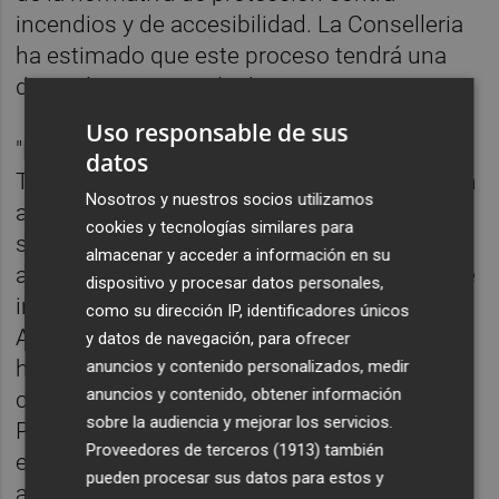
incendios y de accesibilidad. La Conselleria
ha estimado que este proceso tendrá una
duración aproximada de nueve meses.
Uso responsable de sus
"La rehabilitación integral del Palau de
datos
Tremolar resulta necesaria para dar solución
Nosotros y nuestros socios utilizamos
a las necesidades de espacio para los
cookies y tecnologías similares para
servicios administrativos de la Generalitat,
almacenar y acceder a información en su
así como para avanzar en la recuperación de
dispositivo y procesar datos personales,
inmuebles que constituyen Patrimonio
como su dirección IP, identificadores únicos
Arquitectónico Valenciano de gran valor
y datos de navegación, para ofrecer
histórico y cultural y su apertura a toda la
anuncios y contenido personalizados, medir
anuncios y contenido, obtener información
ciudadanía", resaltó la directora general de
sobre la audiencia y mejorar los servicios.
Patrimonio,
Isa Castelló,
quien precisó que
Proveedores de terceros (1913)
también
en paralelo se ejecutarán trabajos
pueden procesar sus datos para estos y
arqueológicos en el edificio.