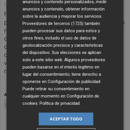
anuncios y contenido personalizados, medir
´s, las alternativas de restructuración,
anuncios y contenido, obtener información
fusiones o cambios de licencia que se
sobre la audiencia y mejorar los servicios.
plantean y están acometiendo las EAF´s, con
Proveedores de terceros (1725)
también
motivo del impacto en modelos de negocio
pueden procesar sus datos para estos y
de normas como MiFID II, la prevención de
otros fines, incluido el uso de datos de
geolocalización precisos y características
delitos y 'data 'protection¡, entre otras. Por
del dispositivo. Sus elecciones se aplican
otro lado, apuntar que la asistencia será
solo a este sitio web. Algunos proveedores
válida por 3 horas de Formación para la
pueden basarse en el interés legítimo en
recertificación
EIP, EFA y EFP.
lugar del consentimiento; tiene derecho a
oponerse en
Configuración de publicidad
.
Puede retirar su consentimiento en
ARCHIVADO EN
ASEAFI
EAFI
EAF
cualquier momento en
Configuración de
cookies
.
Política de privacidad
ASESORAMIENTO FINANCIERO
ACEPTAR TODO