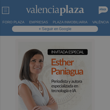
FORO PLAZA
EMPRESAS
PLAZA INMOBILIARIA
VALÈNCIA
+ Seguir en Google