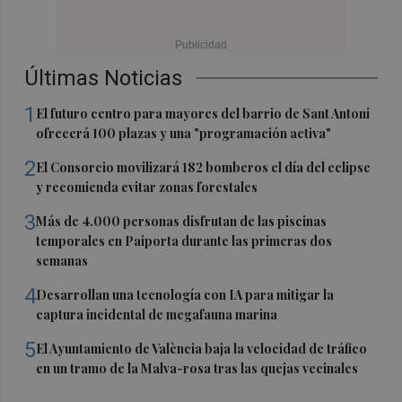
Últimas Noticias
1
El futuro centro para mayores del barrio de Sant Antoni
ofrecerá 100 plazas y una "programación activa"
2
El Consorcio movilizará 182 bomberos el día del eclipse
y recomienda evitar zonas forestales
3
Más de 4.000 personas disfrutan de las piscinas
temporales en Paiporta durante las primeras dos
semanas
4
Desarrollan una tecnología con IA para mitigar la
captura incidental de megafauna marina
5
El Ayuntamiento de València baja la velocidad de tráfico
en un tramo de la Malva-rosa tras las quejas vecinales