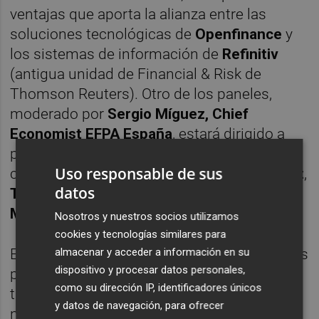
ventajas que aporta la alianza entre las
soluciones tecnológicas de
Openfinance
y
los sistemas de información de
Refinitiv
(antigua unidad de Financial & Risk de
Thomson Reuters). Otro de los paneles,
moderado por
Sergio Míguez, Chief
Economist EFPA España
, estará dirigido a
presentar nuevas alternativas de inversión y
Uso responsable de sus
contará con las propuestas de
Lendamarket
,
datos
Trea AM
,
Edmond de Rothschild
y
Clave
Mayor
.
Nosotros y nuestros socios utilizamos
cookies y tecnologías similares para
almacenar y acceder a información en su
El último espacio, que impartirán los equipos
dispositivo y procesar datos personales,
profesionales, regulatorios y de
como su dirección IP, identificadores únicos
transaccional de
EY
, actualizará las claves
y datos de navegación, para ofrecer
normativas del nuevo contexto para las EAF