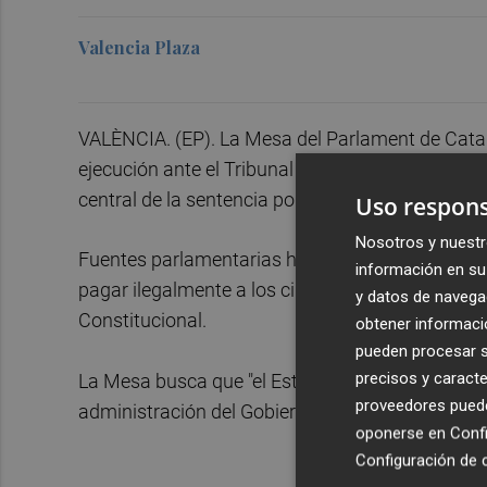
Valencia Plaza
VALÈNCIA. (EP). La Mesa del Parlament de Cata
ejecución ante el Tribunal Constitucional (TC) p
central de la sentencia por el cierre del almacén
Uso respons
Nosotros y nuestr
Fuentes parlamentarias han explicado que el Gob
información en su 
pagar ilegalmente a los ciudadanos en la factura
y datos de navega
Constitucional.
obtener informació
pueden procesar su
precisos y caracte
La Mesa busca que "el Estado se mueva ante la 
proveedores pueden
administración del Gobierno no hace nada por el
oponerse en
Confi
Configuración de 