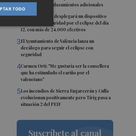
millones de desplazamientos adicionales
PTAR TODO
2
La Guardia Civil desplegará un dispositivo
especial de seguridad por el eclipse del día
12, con más de 24.000 efectivos
3
El Ayuntamiento de València lanza un
decálogo para seguir el eclipse con
seguridad
4
Carmen Ortí: "Me gustaría ser la consellera
que ha estimulado el cariño por el
valenciano"
5
Los incendios de Sierra Engarcerán y Culla
evolucionan positivamente pero Tírig pasa a
situación 2 del PEIF
Suscríbete al canal