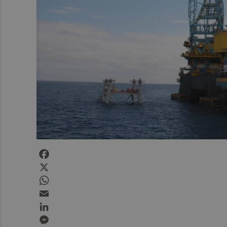
Facebook
X
WhatsApp
Email
LinkedIn
Messenger