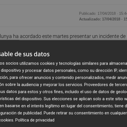
Publicado: 17/04/2018 ·
15:4
Actualizado: 17/04/2018 · 1
lunya ha acordado este martes presentar un incidente de
or el "incumplimiento" que está llevando a cabo el Gobiern
 de gas Castor, frente la costa de Vinaròs (Castellón)
able de sus datos
os socios utilizamos cookies y tecnologías similares para almacena
ierno central "no está devolviendo el dinero que ha hech
dispositivo y procesar datos personales, como su dirección IP, iden
 del gas" y por eso la Mesa ha decidido acudir al
ción, para ofrecer anuncios y contenido personalizados, medir anun
n sobre la audiencia y mejorar los servicios.
Proveedores de tercer
s datos para estos y otros fines, incluido el uso de datos de geolo
rísticas del dispositivo. Sus elecciones se aplican solo a este sitio
indefensión de los ciudadanos, que ven como la
 basarse en el interés legítimo en lugar del consentimiento; tiene 
los", han añadido las citadas fuentes.
guración de publicidad
. Puede retirar su consentimiento en cualqu
cookies
.
Política de privacidad