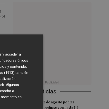
4
5:54
o
r y acceder a
o
tificadores únicos
cios y contenido,
os (1913)
también
calización
 web. Algunos
Últimas Noticias
derecho a
ier momento en
1
La movilidad el 12 de agosto podría
duplicarse por el eclipse con hasta 1,5