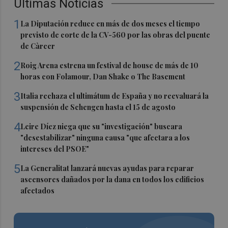
Últimas Noticias
1
La Diputación reduce en más de dos meses el tiempo
previsto de corte de la CV-560 por las obras del puente
de Càrcer
2
Roig Arena estrena un festival de house de más de 10
horas con Folamour, Dan Shake o The Basement
3
Italia rechaza el ultimátum de España y no reevaluará la
suspensión de Schengen hasta el 15 de agosto
4
Leire Díez niega que su "investigación" buscara
"desestabilizar" ninguna causa "que afectara a los
intereses del PSOE"
5
La Generalitat lanzará nuevas ayudas para reparar
ascensores dañados por la dana en todos los edificios
afectados