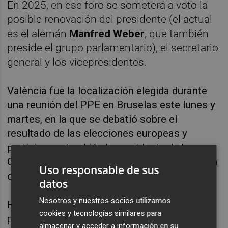
En 2025, en ese foro se someterá a voto la
posible renovación del presidente (el actual
es el alemán
Manfred Weber
, que también
preside el grupo parlamentario), el secretario
general y los vicepresidentes.
València fue la localización elegida durante
una reunión del PPE en Bruselas este lunes y
martes, en la que se debatió sobre el
resultado de las elecciones europeas y
participaron también la presidenta de la
Comisión Europea,
Ursula von der Leyen
, y la
Uso responsable de sus
del Parlamento Europeo,
Roberta Metsola
.
datos
Nosotros y nuestros socios utilizamos
En este encuentro se eligió además al
cookies y tecnologías similares para
popular francés
François-Xavier Bellamy
almacenar y acceder a información en su