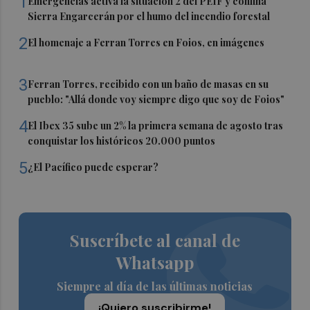
1
Emergencias activa la situación 2 del PEIF y confina
Sierra Engarcerán por el humo del incendio forestal
2
El homenaje a Ferran Torres en Foios, en imágenes
3
Ferran Torres, recibido con un baño de masas en su
pueblo: "Allá donde voy siempre digo que soy de Foios"
4
El Ibex 35 sube un 2% la primera semana de agosto tras
conquistar los históricos 20.000 puntos
5
¿El Pacífico puede esperar?
Suscríbete al canal de
Whatsapp
Siempre al día de las últimas noticias
¡Quiero suscribirme!