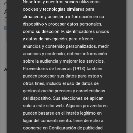
Nosotros y nuestros socios utilizamos
debido a la derrota electoral de 2023,
cookies y tecnologías similares para
Almenar se incorporó como asesor a la
almacenar y acceder a información en su
Delegación del Gobierno liderada por
Pilar
dispositivo y procesar datos personales,
Bernabé
.
como su dirección IP, identificadores únicos
y datos de navegación, para ofrecer
anuncios y contenido personalizados, medir
anuncios y contenido, obtener información
sobre la audiencia y mejorar los servicios.
Proveedores de terceros (1913)
también
ARCHIVADO EN
ADIF
pueden procesar sus datos para estos y
otros fines, incluido el uso de datos de
geolocalización precisos y características
del dispositivo. Sus elecciones se aplican
solo a este sitio web. Algunos proveedores
pueden basarse en el interés legítimo en
lugar del consentimiento; tiene derecho a
oponerse en
Configuración de publicidad
.