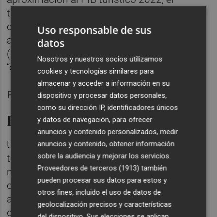
turismo "habría recuperado su capacidad de
contribución a la economía valenciana" y
Uso responsable de sus
alcanzaría el 15,8% del total del PIB regional
datos
(15,7% en 2019) y un nivel de empleo
Nosotros y nuestros socios utilizamos
“cercano al de 2022”.
cookies y tecnologías similares para
almacenar y acceder a información en su
Francesc Colomer. Foto: MARIAN LEÓN
dispositivo y procesar datos personales,
como su dirección IP, identificadores únicos
Estudio Impactur CV 2021
y datos de navegación, para ofrecer
anuncios y contenido personalizados, medir
Una reactivación que se constata desde el
anuncios y contenido, obtener información
sobre la audiencia y mejorar los servicios.
tercer trimestre de 2021, que eleva a 12.775
Proveedores de terceros (1913)
también
millones de euros el PIB Turístico en el
pueden procesar sus datos para estos y
conjunto de 2021, un 70,4% de los niveles
otros fines, incluido el uso de datos de
alcanzados en 2019 y un 50,9% por encima
geolocalización precisos y características
de los registros de 2020. Dicha reactivación,
del dispositivo. Sus elecciones se aplican