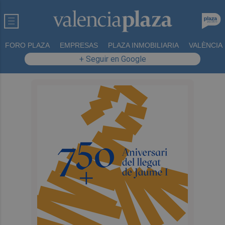
FORO PLAZA
EMPRESAS
PLAZA INMOBILIARIA
VALÈNCIA
+ Seguir en Google