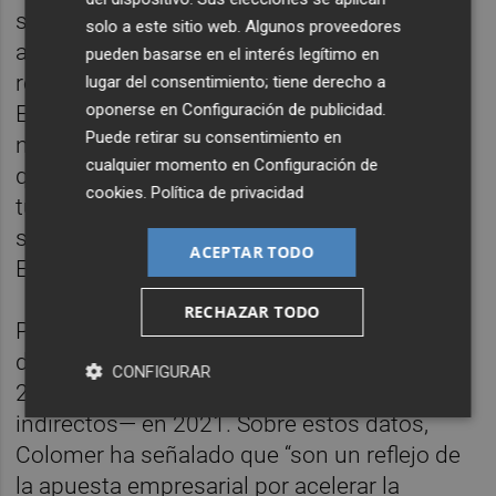
según el estudio, "respondió a la positiva
solo a este sitio web. Algunos proveedores
activación de la demanda en cuánto se
pueden basarse en el interés legítimo en
relajaron las restricciones a la movilidad".
lugar del consentimiento; tiene derecho a
oponerse en
Configuración de publicidad
.
Esa presencia y robustez de la demanda
Puede retirar su consentimiento en
nacional en los destinos mediterráneos hizo
cualquier momento en
Configuración de
que la actividad económica vinculada al
cookies
.
Política de privacidad
turismo en la Comunitat Valenciana en 2021
se situara por encima de la media de
ACEPTAR TODO
España.
RECHAZAR TODO
Por otra parte, destaca el comportamiento
del empleo turístico, que alcanza los
CONFIGURAR
235.412 puestos de trabajo —directos e
indirectos— en 2021. Sobre estos datos,
Colomer ha señalado que “son un reflejo de
la apuesta empresarial por acelerar la