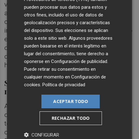
verde en varios ámbitos de la ciudad,
pueden procesar sus datos para estos y
atendiendo a la situación de barrios que se
otros fines, incluido el uso de datos de
construyeron sin prever la necesidad de
geolocalización precisos y características
incorporar jardines o arbolado u otros, como
del dispositivo. Sus elecciones se aplican
solo a este sitio web. Algunos proveedores
es el caso de Ciutat Vella que presenten un
pueden basarse en el interés legítimo en
déficit por su idiosincrasia y requerimientos
lugar del consentimiento; tiene derecho a
de conservación de la trama urbana
oponerse en
Configuración de publicidad
.
histórica", concluye el vicealcalde.
Puede retirar su consentimiento en
cualquier momento en
Configuración de
Servicios ecosistémicos para
cookies
.
Política de privacidad
mitigar el incremento térmico
ACEPTAR TODO
A la hora de estudiar el nivel de adaptación
de las zonas verdes, esta diagnosis ha
RECHAZAR TODO
tenido en cuenta, especialmente, los
conocidos como servicios de regulación.
CONFIGURAR