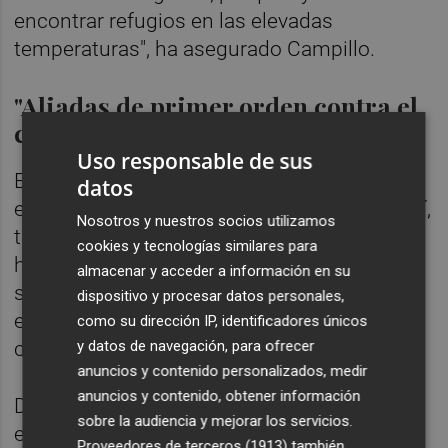
encontrar refugios en las elevadas
temperaturas", ha asegurado Campillo.
"Aliadas de primer orden contra el
calentamiento global"
Uso responsable de sus
El concejal de Ecología Urbana asegura que
datos
el Pla Verd "presenta cifras positivas, aun así,
Nosotros y nuestros socios utilizamos
también nos apunta los retos para avanzar
cookies y tecnologías similares para
hacia una ciudad todavía más sostenible y
almacenar y acceder a información en su
saludable, tanto para proteger los
dispositivo y procesar datos personales,
ecosistemas como la salud de la
como su dirección IP, identificadores únicos
y datos de navegación, para ofrecer
ciudadanía".
anuncios y contenido personalizados, medir
anuncios y contenido, obtener información
De hecho, las propuestas de acción de este
sobre la audiencia y mejorar los servicios.
estudio "plantearán como incrementar el
Proveedores de terceros (1913)
también