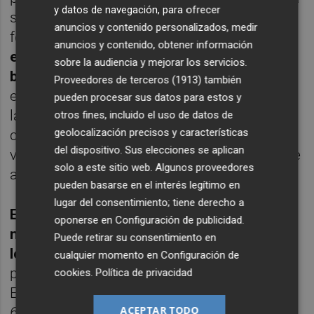
y datos de navegación, para ofrecer
servido de freno a las alzas y parece
anuncios y contenido personalizados, medir
formarse un rango lateral,
con los 34,47
anuncios y contenido, obtener información
euros en su parte alta y los 32 euros en la
sobre la audiencia y mejorar los servicios.
baja
. De esta forma, el rango comprendido
Proveedores de terceros (1913)
también
entre los 32 euros y los 32,20 euros delimita
pueden procesar sus datos para estos y
la parte baja del rango lateral comentado
otros fines, incluido el uso de datos de
geolocalización precisos y características
con la directriz alcista de medio plazo del
del dispositivo. Sus elecciones se aplican
valor, lo que debería de dar un fuerte soporte
solo a este sitio web. Algunos proveedores
a la cotización de ACS.
pueden basarse en el interés legítimo en
lugar del consentimiento; tiene derecho a
En el caso de que el valor pierda estos
oponerse en
Configuración de publicidad
.
niveles podría buscar la zona de control de
Puede retirar su consentimiento en
los 29,60 euros
, objetivo resultante de
cualquier momento en
Configuración de
proyectar la altura del canal lateral a la baja.
cookies
.
Política de privacidad
Ese precio corresponden, además, con el
ACEPTAR TODO
61,8% al alza de la caída previa, que ya fue