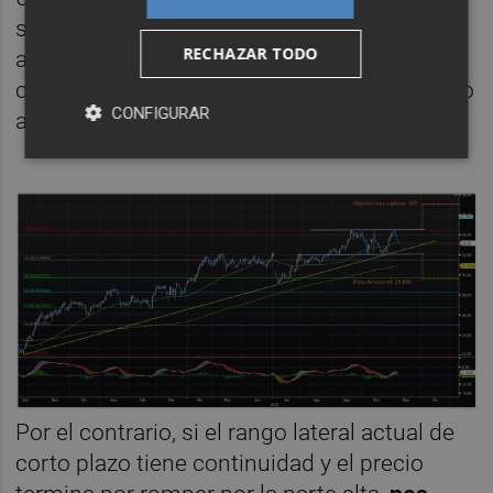
superado pero que ahora podría volver a
RECHAZAR TODO
actuar como soporte. De igual forma,
coincide con el 38,2% de retroceso del tramo
CONFIGURAR
al alza recorrido desde octubre de 2022.
Por el contrario, si el rango lateral actual de
corto plazo tiene continuidad y el precio