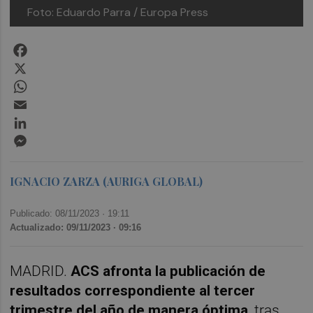
Foto: Eduardo Parra / Europa Press
Facebook
X
WhatsApp
Email
LinkedIn
Messenger
IGNACIO ZARZA (AURIGA GLOBAL)
Publicado: 08/11/2023 ·
19:11
Actualizado: 09/11/2023 · 09:16
MADRID.
ACS afronta la publicación de
resultados correspondiente al tercer
trimestre del año de manera óptima
, tras