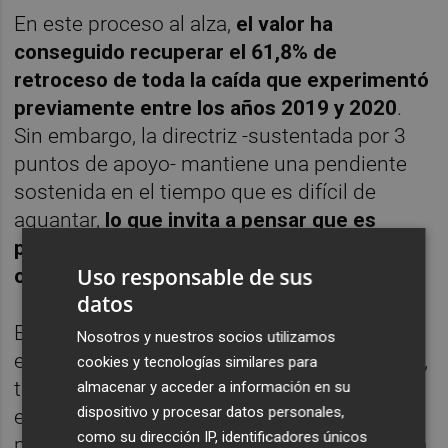
En este proceso al alza,
el valor ha
conseguido recuperar el 61,8% de
retroceso de toda la caída que experimentó
previamente entre los años 2019 y 2020
.
Sin embargo, la directriz -sustentada por 3
puntos de apoyo- mantiene una pendiente
sostenida en el tiempo que es difícil de
aguantar,
lo que invita a pensar que es
probable que asistamos a una nueva pausa
Uso responsable de sus
o bien a algún tipo de corrección
.
datos
En esta línea vemos como ACS nos deja en
Nosotros y nuestros socios utilizamos
el corto plazo una formación de doble techo,
cookies y tecnologías similares para
tras haber alcanzado el nivel de los 34,47
almacenar y acceder a información en su
dispositivo y procesar datos personales,
euros en el pasado mes de septiembre y a
como su dirección IP, identificadores únicos
principios del presente mes. Dicho precio ha