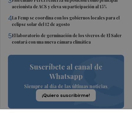
3
Florentino Pérez refuerza su posición como principal
accionista de ACS y eleva su participación al 15%
4
La Femp se coordina con los gobiernos locales para el
eclipse solar del 12 de agosto
5
El laboratorio de germinación de los viveros de El Saler
contará con una nueva cámara climática
Suscríbete al canal de
Whatsapp
Siempre al día de las últimas noticias
¡Quiero suscribirme!