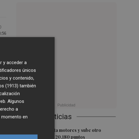
0
8:56
os
r y acceder a
tificadores únicos
cios y contenido,
os (1913)
también
calización
ni
 web. Algunos
derecho a
Últimas Noticias
ier momento en
1
El Ibex 35 aprieta motores y sube otro
0,62%, hasta los 20.180 puntos