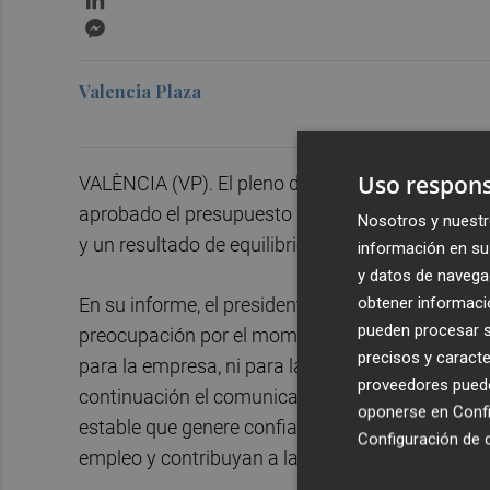
Messenger
Valencia Plaza
Uso respons
VALÈNCIA (VP). El pleno de Cámara Valencia, cel
aprobado el presupuesto para el ejercicio 2024,
Nosotros y nuestr
y un resultado de equilibrio presupuestario.
información en su 
y datos de navega
obtener informació
En su informe, el presidente de Cámara Valencia
pueden procesar su
preocupación por el momento de crispación y pol
precisos y caracte
para la empresa, ni para la inversión extranjera 
proveedores pueden
continuación el comunicado que emitieron las 
oponerse en
Confi
estable que genere confianza para permitir que 
Configuración de 
empleo y contribuyan a la cohesión económica, so