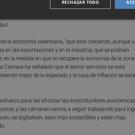
RECHAZAR TODO
ACE
ían al nuevo Gobierno que facilite la estabilidad necesar
, como el desempleo, el desequilibrio presupuestario, el
dad.
 de la economía valenciana, “que está creciendo, aunque 
 en las exportaciones y en la industria, que se podrían
, en la medida en que se recupere la economía de la zona
 la Cámara ha señalado que el sector servicios se está
stiendo mejor de lo esperado y la tasa de inflación se est
 esfuerzo para las afrontar las incertidumbres económicas
cional, y las cámaras vamos a seguir trabajando para log
cen, se digitalicen, sean más sostenibles y estén más
do.