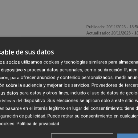
Publicado: 20/11/2023 ·
18:5
Actualizado: 20/11/2023 · 1
able de sus datos
ebrado esta tarde de forma presencial y telemática, ha
 que cuenta con unos ingresos y gastos de 13.929.919 eur
os socios utilizamos cookies y tecnologías similares para almacena
dispositivo y procesar datos personales, como su dirección IP, iden
ción, para ofrecer anuncios y contenido personalizados, medir anun
n sobre la audiencia y mejorar los servicios.
Proveedores de tercer
,
José Vicente Morata
, se ha dirigido al Pleno con
s datos para estos y otros fines, incluido el uso de datos de geolo
arización social que atraviesa España, “que no es bueno 
rísticas del dispositivo. Sus elecciones se aplican solo a este sitio
ni para el clima de negocio”. Morata ha recordado a
 basarse en el interés legítimo en lugar del consentimiento; tiene 
Cámaras de la Comunitat en el que se pedía un marco
guración de publicidad
. Puede retirar su consentimiento en cualqu
las empresas desarrollen su actividad, generen riqueza y
cookies
.
Política de privacidad
cial y territorial de España.