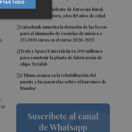
PTAR TODO
ia
2
Fallece el expresidente de Eurocaja Rural,
Andrés Gómez Mora, a los 89 años de edad
3
CaixaBank aumenta la dotación de las becas
para el alumnado de escuelas de música a
275.000 euros en el curso 2026-2027
un
4
Tesla y SpaceX invertirán 14.500 millones
para construir la planta de fabricación de
chips Terafab
á
5
L'Eliana avanza en la rehabilitación del
puente y las pasarelas sobre el barranco de
Mandor
,
rar
Suscríbete al canal
de Whatsapp