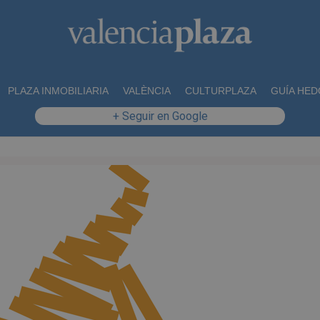
PLAZA INMOBILIARIA
VALÈNCIA
CULTURPLAZA
GUÍA HED
+ Seguir en Google