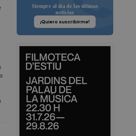
Siempre al día de las últimas
e
noticias
¡Quiero suscribirme!
s
ia
n