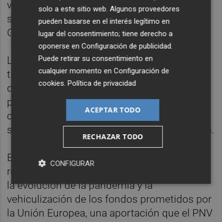
votaron juntos los Presupuestos que hoy
solo a este sitio web. Algunos proveedores
siguen vigentes, los últimos que diseñó el
pueden basarse en el interés legítimo en
Gobierno de
Mariano
Rajoy
.
lugar del consentimiento; tiene derecho a
oponerse en
Configuración de publicidad
.
Puede retirar su consentimiento en
La idea del PNV, que la próxima semana ya
cualquier momento en
Configuración de
tiene cita para empezar a negociar de forma
cookies
.
Política de privacidad
discreta los ejes del proyecto
presupuestario, es que los PGE de 2021 se
ACEPTAR TODO
centren en la reactivación económica y
social, con una clara apuesta por la industria.
RECHAZAR TODO
En la reunión también se ha hablado de la
CONFIGURAR
renovación de los órganos constitucionales,
la evolución de la pandemia y la
vehiculización de los fondos prometidos por
la Unión Europea, una aportación que el PNV