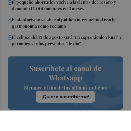
3
El pequeño ahorrador vuelve a las letras del Tesoro y
demanda 15.000 millones en 6 meses
4
El oleoturismo se abre al público internacional con la
gastronomía como reclamo
5
El eclipse del 12 de agosto será "un espectáculo visual" y
permitirá ver las perseidas "de día"
Suscríbete al canal de
Whatsapp
Siempre al día de las últimas noticias
¡Quiero suscribirme!