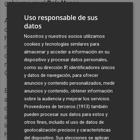
gobierno en el
País Vasco
.
Uso responsable de sus
Aitor Esteban no ha comparecido en rueda
datos
de prensa tras la reunión, pero el PNV ha
Nosotros y nuestros socios utilizamos
hecho público un comunicado en el que se
cookies y tecnologías similares para
reitera que consideran "lógico y coherente"
almacenar y acceder a información en su
que estos Presupuestos cuenten con la
dispositivo y procesar datos personales,
mayoría que permitió la constitución de su
como su dirección IP, identificadores únicos
Gobierno.
y datos de navegación, para ofrecer
anuncios y contenido personalizados, medir
Eso sí, el portavoz nacionalista ya había
anuncios y contenido, obtener información
avanzado el día anterior que si partido no se
sobre la audiencia y mejorar los servicios.
Proveedores de terceros (1913)
también
opone a coincidir con Ciudadanos, la
pueden procesar sus datos para estos y
alternativa que maneja el Gobierno frente a
otros fines, incluido el uso de datos de
los independentistas catalanes, pues de
geolocalización precisos y características
hecho el PNV y la formación naranja ya
del dispositivo. Sus elecciones se aplican