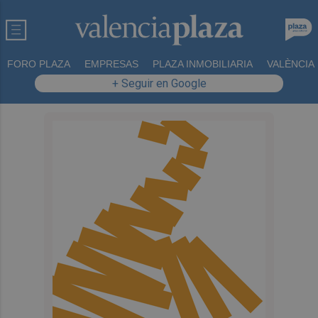
FORO PLAZA
EMPRESAS
PLAZA INMOBILIARIA
VALÈNCIA
+ Seguir en Google