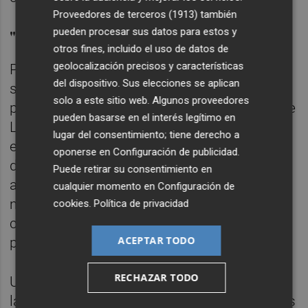
Proveedores de terceros (1913)
también
"Desatención estructural"
pueden procesar sus datos para estos y
otros fines, incluido el uso de datos de
geolocalización precisos y características
Pese a la actual reivindicación, desde APPI
del dispositivo. Sus elecciones se aplican
sostienen que la desatención a las
solo a este sitio web. Algunos proveedores
peticiones y reivindicaciones del polígono de
pueden basarse en el interés legítimo en
La Ermita del Romaní "no son exclusivas de
lugar del consentimiento; tiene derecho a
este equipo de gobierno". "A lo largo de
oponerse en
Configuración de publicidad
.
diferentes legislaturas, APPI ha tratado de
Puede retirar su consentimiento en
avanzar en diferentes proyectos para
cualquier momento en
Configuración de
mejorar y modernizar esta área industrial sin
cookies
.
Política de privacidad
contar con el respaldo municipal, a pesar de
ACEPTAR TODO
poner todas las facilidades", subrayan.
RECHAZAR TODO
Uno de los ejemplos que mencionan desde
la entidad gestora es el Plan de Emergencias