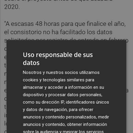
2020.
"A escasas 48 horas para que finalice el año,
el consistorio no ha facilitado los datos
solicitados por registro de entrada en febrero
de 2019 y en febrero de 2020, sobre los que
Uso responsable de sus
el propio alcalde adquirió el compromiso de
datos
trasladarlos a APPI en una reunión
Nosotros y nuestros socios utilizamos
mantenida con su gerente a mediados del
cookies y tecnologías similares para
mes de junio", han asegurado desde la
almacenar y acceder a información en su
entidad que gestiona el polígono de la Ermita
dispositivo y procesar datos personales,
del Romaní. Además, insisten en que
como su dirección IP, identificadores únicos
tampoco ha dado ninguna respuesta a las
y datos de navegación, para ofrecer
instancias que APPI ha tramitado siguiendo
anuncios y contenido personalizados, medir
los cauces formales para la solicitud de
anuncios y contenido, obtener información
colaboración.
sobre la audiencia y mejorar los servicios.