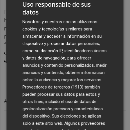
Uso responsable de sus
datos
Durante el debate de esta iniciativa, que se
ha producido a primera hora de este
Nosotros y nuestros socios utilizamos
miércoles, han estado presentes diferentes
cookies y tecnologías similares para
representantes de los sindicatos de
almacenar y acceder a información en su
dispositivo y procesar datos personales,
funcionarios de prisiones, que han llevado a
como su dirección IP, identificadores únicos
cabo varias concentraciones para reclamar
y datos de navegación, para ofrecer
este viejo anhelo.
anuncios y contenido personalizados, medir
anuncios y contenido, obtener información
sobre la audiencia y mejorar los servicios.
Proveedores de terceros (1913)
también
pueden procesar sus datos para estos y
ARCHIVADO EN
SENADO
PP
PRISIONES
otros fines, incluido el uso de datos de
geolocalización precisos y características
del dispositivo. Sus elecciones se aplican
solo a este sitio web. Algunos proveedores