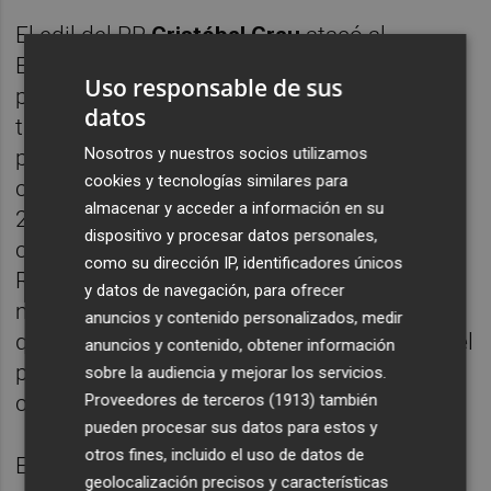
El edil del PP
Cristóbal Grau
atacó al
Ejecutivo local acusándolo de "poner la
Uso responsable de sus
puntilla" no sólo al 'bou embolat' sino
datos
también a las Juntas de Distrito, al desoír la
Nosotros y nuestros socios utilizamos
propuesta de las pedanías del norte. El
cookies y tecnologías similares para
concejal apuntó que la prohibición desde
almacenar y acceder a información en su
2016 de este tipo de eventos es "un
dispositivo y procesar datos personales,
capricho" de Ribó. Asimismo se apoyó en el
como su dirección IP, identificadores únicos
Real Deccreto autonómico que regula los
y datos de navegación, para ofrecer
mencionados festejos y recordó al alcalde
anuncios y contenido personalizados, medir
que "ha tenido dos años" para reunirse con el
anuncios y contenido, obtener información
president de la Generalitat,
Ximo Puig
, "para
sobre la audiencia y mejorar los servicios.
Proveedores de terceros (1913)
también
cambiar la regulación".
pueden procesar sus datos para estos y
otros fines, incluido el uso de datos de
El concejal de Ciudadanos
Narciso Estellés
geolocalización precisos y características