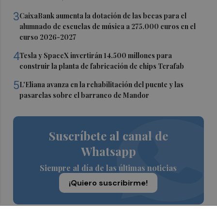
3
CaixaBank aumenta la dotación de las becas para el
alumnado de escuelas de música a 275.000 euros en el
curso 2026-2027
4
Tesla y SpaceX invertirán 14.500 millones para
construir la planta de fabricación de chips Terafab
5
L'Eliana avanza en la rehabilitación del puente y las
pasarelas sobre el barranco de Mandor
Suscríbete al canal de
Whatsapp
Siempre al día de las últimas noticias
¡Quiero suscribirme!