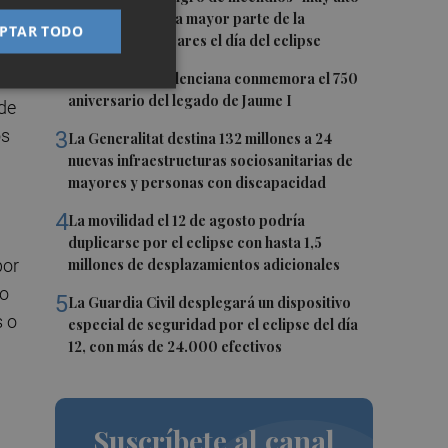
o "extremo" en la mayor parte de la
PTAR TODO
Península y Baleares el día del eclipse
2
a
La Biblioteca Valenciana conmemora el 750
aniversario del legado de Jaume I
 de
os
3
La Generalitat destina 132 millones a 24
nuevas infraestructuras sociosanitarias de
mayores y personas con discapacidad
4
La movilidad el 12 de agosto podría
duplicarse por el eclipse con hasta 1,5
por
millones de desplazamientos adicionales
no
5
La Guardia Civil desplegará un dispositivo
s o
especial de seguridad por el eclipse del día
12, con más de 24.000 efectivos
Suscríbete al canal