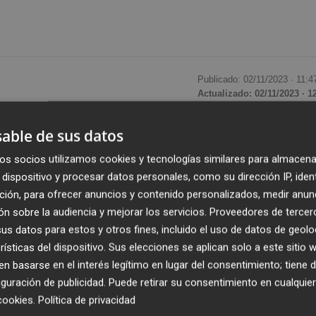
Publicado: 02/11/2023 ·
11:4
Actualizado: 02/11/2023 · 1
able de sus datos
e (FED) no dio sorpresas en noviembre
. Los banquer
 5,50%, un nivel que consideramos terminal para este ciclo
os socios utilizamos cookies y tecnologías similares para almacena
ás dura, en cuanto a la reciente fortaleza de los mercado
dispositivo y procesar datos personales, como su dirección IP, iden
jo las condiciones financieras como un riesgo potencial p
ción, para ofrecer anuncios y contenido personalizados, medir anun
n sobre la audiencia y mejorar los servicios.
Proveedores de tercer
iz claramente pesimista.
s datos para estos y otros fines, incluido el uso de datos de geolo
rísticas del dispositivo. Sus elecciones se aplican solo a este sitio
declaraciones públicas de funcionarios de la FED
 basarse en el interés legítimo en lugar del consentimiento; tiene 
 la incertidumbre sobre el impacto actual de las anterior
guración de publicidad
. Puede retirar su consentimiento en cualqu
a de otros cambios relevantes en el comunicado de prensa,
cookies
.
Política de privacidad
 Por ahora, la inflación sigue siendo demasiado alta y los