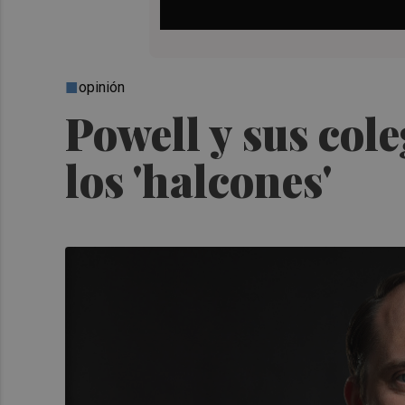
opinión
Powell y sus col
los 'halcones'