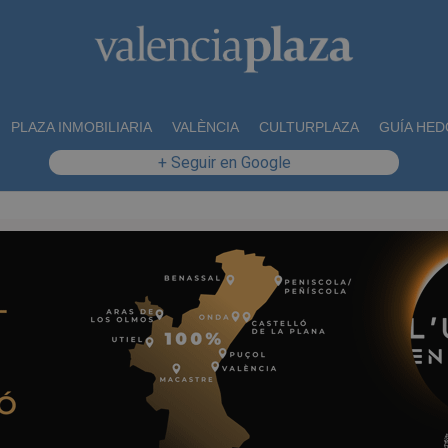
PLAZA INMOBILIARIA
VALÈNCIA
CULTURPLAZA
GUÍA HED
+ Seguir en Google