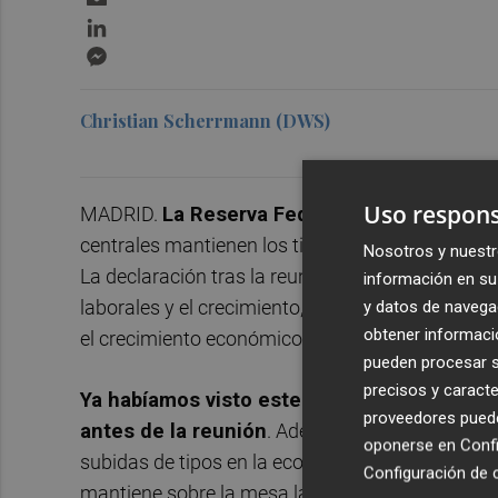
LinkedIn
Messenger
Christian Scherrmann (DWS)
Uso respons
MADRID.
La Reserva Federal estadounidens
centrales mantienen los tipos entre el 5,25% y el
Nosotros y nuestr
La declaración tras la reunión fue ligeramente m
información en su 
laborales y el crecimiento, pero también introdu
y datos de navega
obtener informació
el crecimiento económico, lo que supone un mat
pueden procesar su
precisos y caracte
Ya habíamos visto este elemento en varias 
proveedores pueden
antes de la reunión
. Además, siguen señalando
oponerse en
Confi
subidas de tipos en la economía. Esto, y la falt
Configuración de 
mantiene sobre la mesa la opción de otra subida.