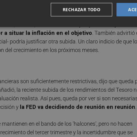
como para declarar la victoria.
RECHAZAR TODO
ACE
a FED, Powell, reiteró su enfoque prudente y volvió 
 a situar la inflación en el objetivo
. También advirtió
l- podría justificar otra subida. Un claro indicio de que l
ón del crecimiento en los próximos meses.
ancieras son suficientemente restrictivas, dijo que queda 
 añadió, la reciente subida de los rendimientos del Tesoro 
uación realista. Así pues, queda por ver si son necesaria
cisión y
l
a FED va decidiendo de reunión en reunión
.
e mantienen en el bando de los 'halcones', pero no hacen
recimiento del tercer trimestre y la incertidumbre que se