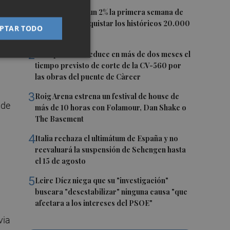
1
El Ibex 35 sube un 2% la primera semana de
agosto tras conquistar los históricos 20.000
PTAR TODO
r,
puntos
2
La Diputación reduce en más de dos meses el
tiempo previsto de corte de la CV-560 por
las obras del puente de Càrcer
3
Roig Arena estrena un festival de house de
 de
más de 10 horas con Folamour, Dan Shake o
The Basement
4
Italia rechaza el ultimátum de España y no
reevaluará la suspensión de Schengen hasta
el 15 de agosto
5
Leire Díez niega que su "investigación"
buscara "desestabilizar" ninguna causa "que
afectara a los intereses del PSOE"
via