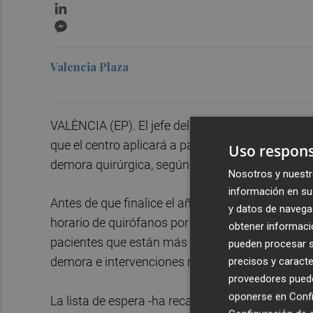
LinkedIn
Messenger
Valencia Plaza
VALÈNCIA (EP). El jefe del área quirúrgica del Ho
que el centro aplicará a partir del próximo 15 de
Uso respons
demora quirúrgica, según ha informado el centr
Nosotros y nuestr
información en su 
Antes de que finalice el año ya se podrán ofrece
y datos de navega
horario de quirófanos por la tarde e incluir alg
obtener informació
pacientes que están más días pendientes de su 
pueden procesar su
demora e intervenciones más frecuentes, han ex
precisos y caracte
proveedores pueden
oponerse en
Confi
La lista de espera -ha recalcado Boldó- correspo