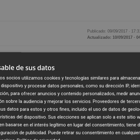
Publicado: 09/09/2017 ·
17:3
Actualizado: 10/09/2017 · 0
spital Provincial de Castellón,
Enrique Boldó
, ha anunci
 septiembre el plan de autoconcierto para disminuir la
able de sus datos
o hospitalario en un comunicado.
os socios utilizamos cookies y tecnologías similares para almacena
dispositivo y procesar datos personales, como su dirección IP, iden
r los primeros resultados del plan, que supone ampliar el
ción, para ofrecer anuncios y contenido personalizados, medir anun
ún sábado para realizar más intervenciones dando prioridad
n sobre la audiencia y mejorar los servicios.
Proveedores de tercer
intervención, así como a las especialidades con mayor
s datos para estos y otros fines, incluido el uso de datos de geolo
plicado.
rísticas del dispositivo. Sus elecciones se aplican solo a este sitio
 basarse en el interés legítimo en lugar del consentimiento; tiene 
guración de publicidad
. Puede retirar su consentimiento en cualqu
nde a patologías que "no tienen que ver con las oncológic