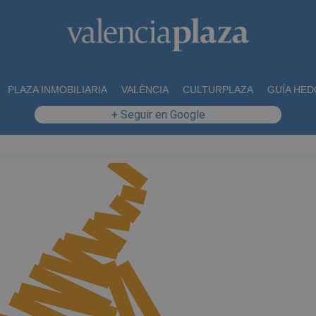
PLAZA INMOBILIARIA
VALÈNCIA
CULTURPLAZA
GUÍA HED
+ Seguir en Google