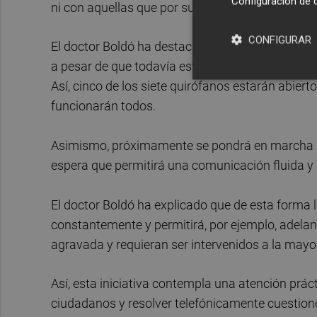
Configuración de 
ni con aquellas que por su clínica o procesos a
CONFIGURAR
El doctor Boldó ha destacado "el esfuerzo" que es
a pesar de que todavía está vigente el plan de v
Así, cinco de los siete quirófanos estarán abier
funcionarán todos.
Asimismo, próximamente se pondrá en marcha un
espera que permitirá una comunicación fluida y ac
El doctor Boldó ha explicado que de esta forma l
constantemente y permitirá, por ejemplo, adelan
agravada y requieran ser intervenidos a la mayo
Así, esta iniciativa contempla una atención prácti
ciudadanos y resolver telefónicamente cuestiones