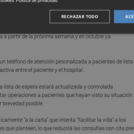
cookies
.
Política de privacidad
gudos se operan de una forma inmediata".
RECHAZAR TODO
ACE
tán realizando los profesionales del hospital para propicia
acaciones del personal, la reapertura de quirófanos extras.
tos a partir de la próxima semana y en octubre ya
 teléfono de atención pesonalizada a pacientes de lista
tiva entre el paciente y el hospital.
a lista de espera estará actualizada y controlada
tar operaciones a pacientes que hayan visto su situación
r brevedad posible.
camente "a la carta" que intenta "facilitar la vida" a los
 que planteen, lo que reducirá las consultas con cita pre