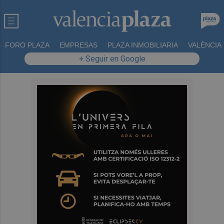
FORO PLAZA
EMPRESAS
PLAZA INMOBILIARIA
VALÈNCIA
+ Seguir en Google