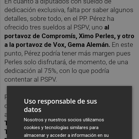
En cuanto a diputados con sueldo de
dedicación exclusiva, falta por saber algunos
detalles, sobre todo, en el PP. Pérez ha
ofrecido tres sueldos al PSPV, uno
al
portavoz de Compromís, Ximo Perles, y otro
a la portavoz de Vox, Gema Alemán.
En este
punto, Pérez podría tener más margen pues
Perles solo disfrutará, de momento, de una
dedicación al 75%, con lo que podría
contentar al PSPV.
Para el pleno del miércoles también deben
Uso responsable de sus
quedar constituidos los organismos
datos
autónomos de la institución:
Patronato de
Nosotros y nuestros socios utilizamos
Turismo, Instituto Gil-Albert; Suma Gestión
cookies y tecnologías similares para
Tributaria, Geonet, Instituto de la Familia
almacenar y acceder a información en su