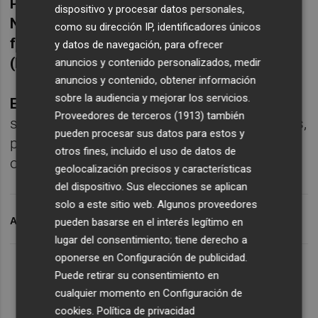
Pedro Herrero, Caja Provincial, Proaguas,
dispositivo y procesar datos personales,
Natura, Consorcio de Bomberos y las
como su dirección IP, identificadores únicos
fundaciones de los centros culturales
y datos de navegación, para ofrecer
(Marq y ADDA).
anuncios y contenido personalizados, medir
anuncios y contenido, obtener información
sobre la audiencia y mejorar los servicios.
E
l PSOE votará a favor en función de cómo
Proveedores de terceros (1913)
también
se cierren los flecos pendientes; Compromís,
pueden procesar sus datos para estos y
por su parte, sí que ratificará la
otros fines, incluido el uso de datos de
organización.
geolocalización precisos y características
del dispositivo. Sus elecciones se aplican
solo a este sitio web. Algunos proveedores
ARCHIVADO EN
DIPUTACIÓN DE ALICANTE
TONI PÉREZ
pueden basarse en el interés legítimo en
lugar del consentimiento; tiene derecho a
oponerse en
Configuración de publicidad
.
Puede retirar su consentimiento en
cualquier momento en
Configuración de
cookies
.
Política de privacidad