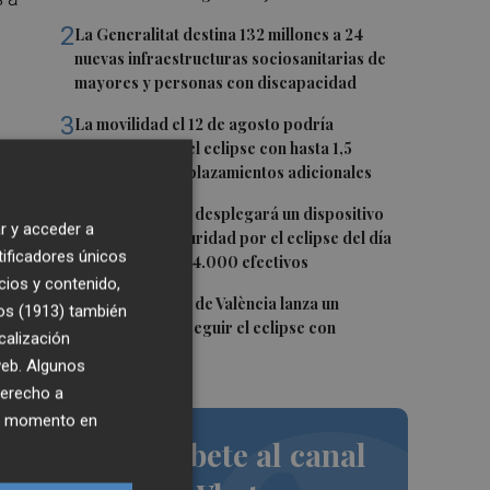
2
La Generalitat destina 132 millones a 24
nuevas infraestructuras sociosanitarias de
mayores y personas con discapacidad
3
La movilidad el 12 de agosto podría
duplicarse por el eclipse con hasta 1,5
lo
millones de desplazamientos adicionales
y,
4
La Guardia Civil desplegará un dispositivo
r y acceder a
especial de seguridad por el eclipse del día
tificadores únicos
12, con más de 24.000 efectivos
r
cios y contenido,
5
El Ayuntamiento de València lanza un
os (1913)
también
decálogo para seguir el eclipse con
calización
seguridad
 web. Algunos
derecho a
ier momento en
Suscríbete al canal