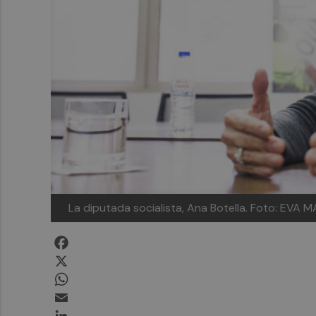
La diputada socialista, Ana Botella. Foto: EVA 
Facebook
X
WhatsApp
Email
LinkedIn