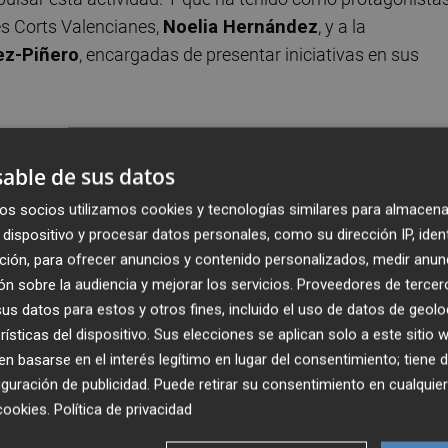
Les Corts Valencianes,
Noelia Hernández
, y a la
ez-Piñero
, encargadas de presentar iniciativas en sus
Comunitat Valenciana como el segundo polo de creación so
tegia elaborada por la secretaria autonómica de Economía 
able de sus datos
 del PSPV,
Blanca Marín
. “Es fundamental concienciar a
os socios utilizamos cookies y tecnologías similares para almacena
 aportar el diseño a las políticas innovadoras porque ya
dispositivo y procesar datos personales, como su dirección IP, iden
 de la revolución científica y materialista comienza a se
ción, para ofrecer anuncios y contenido personalizados, medir anun
ción y la experiencia del diseño”, insiste Botella.
n sobre la audiencia y mejorar los servicios.
Proveedores de tercer
s datos para estos y otros fines, incluido el uso de datos de geolo
rísticas del dispositivo. Sus elecciones se aplican solo a este sitio
 basarse en el interés legítimo en lugar del consentimiento; tiene 
guración de publicidad
. Puede retirar su consentimiento en cualqu
cookies
.
Política de privacidad