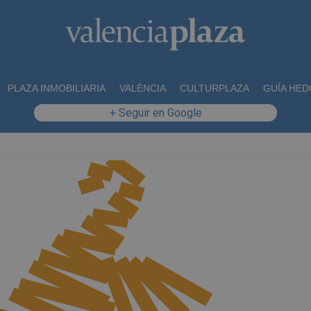
PLAZA INMOBILIARIA
VALÈNCIA
CULTURPLAZA
GUÍA HED
+ Seguir en Google