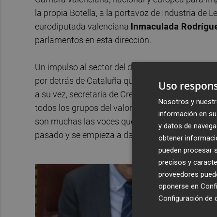
la propia Botella, a la portavoz de Industria de 
eurodiputada valenciana
Inmaculada Rodrígu
parlamentos en esta dirección.
Un impulso al sector del diseño que tiene a la 
por detrás de Cataluña que es fruto de la estra
Uso respons
a su vez, secretaria de Crecimiento y Ocupación
Nosotros y nuestr
todos los grupos del valor exponencial que puede
información en su 
son muchas las voces que inciden en que la época
y datos de navega
pasado y se empieza a dar paso a la conceptualiza
obtener informació
pueden procesar su
precisos y caracte
proveedores pueden
oponerse en
Confi
Configuración de 