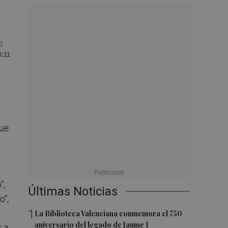
3
3:11
que
”,
Últimas Noticias
o”,
1
La Biblioteca Valenciana conmemora el 750
aniversario del legado de Jaume I
s a