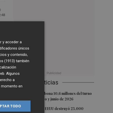
9
2:48
 el
 el
r y acceder a
tificadores únicos
cios y contenido,
ue
os (1913)
también
calización
 a
 web. Algunos
derecho a
Últimas Noticias
ier momento en
1
La Generalitat abona 10,6 millones del turno
de oficio de mayo y junio de 2026
PTAR TODO
ada
2
La economía de EEUU destruyó 23.000