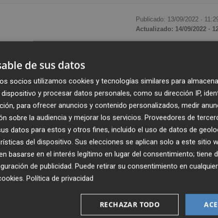
Publicado: 13/09/2022 ·
11:2
Actualizado: 14/09/2022 · 1
o Galván
de Moncada cuenta con una nueva agenda para
able de sus datos
s grandes mujeres de la historia” que han dejado huella en
os socios utilizamos cookies y tecnologías similares para almacena
ntes
y se comparte su trayectoria profesional.
dispositivo y procesar datos personales, como su dirección IP, iden
ción, para ofrecer anuncios y contenido personalizados, medir anun
tación económica del Ayuntamiento de Moncada
, q
n sobre la audiencia y mejorar los servicios.
Proveedores de tercer
espués de que el instituto pidiese ayuda para sufragar el
s datos para estos y otros fines, incluido el uso de datos de geolo
miembro de la comunidad. Eso sí,
la ayuda ha ido ligada
rísticas del dispositivo. Sus elecciones se aplican solo a este sitio
 basarse en el interés legítimo en lugar del consentimiento; tiene 
guración de publicidad
. Puede retirar su consentimiento en cualqu
cookies
.
Política de privacidad
los pasos de la comunidad vecina de Burjassot, que contó el
a mujeres olvidadas en la historia. “Les dijimos que
RECHAZAR TODO
ACE
artida de incluir ciertas mujeres
relevantes de Monc