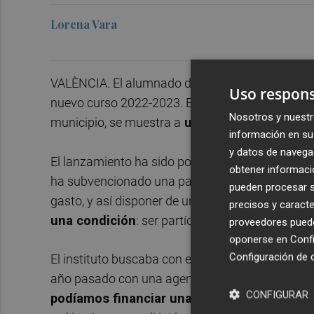
Lorena Vara
VALÈNCIA. El alumnado del
IES Enrique Tiern
Uso respons
nuevo curso 2022-2023. En ella, se destaca a “la
Nosotros y nuestr
municipio, se muestra a
un total de 12 refere
información en su 
y datos de navega
El lanzamiento ha sido posible gracias a la
apor
obtener informació
ha subvencionado una parte de la cuantía total d
pueden procesar su
gasto, y así disponer de un ejemplar para cada 
precisos y caracte
una condición
: ser partícipes del contenido.
proveedores pueden
oponerse en
Confi
Configuración de 
El instituto buscaba con esta iniciativa seguir 
año pasado con una agenda que daba visibilidad 
CONFIGURAR
podíamos financiar una parte con la contrap