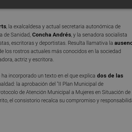
oder poner a cuatro o cinco personalidades”, explican
rts
, la exalcaldesa y actual secretaria autonómica de
ia de Sanidad,
Concha Andrés
, y la senadora socialista
tas, escritoras y deportistas. Resulta llamativa la
ausenc
e los rostros actuales más conocidos en la sociedad
ora, actriz y escritora.
ha incorporado un texto en el que explica
dos de las
aldad: la aprobación del "II Plan Municipal de
rotocolo de Atención Municipal a Mujeres en Situación de
scrito, el consistorio recalca su compromiso y responsabili