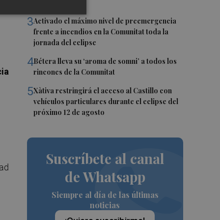
empleos en julio
3
Activado el máximo nivel de preemergencia
frente a incendios en la Comunitat toda la
jornada del eclipse
4
Bétera lleva su ‘aroma de somni’ a todos los
ia
rincones de la Comunitat
5
Xàtiva restringirá el acceso al Castillo con
vehículos particulares durante el eclipse del
próximo 12 de agosto
Suscríbete al canal
dad
de Whatsapp
Siempre al día de las últimas
noticias