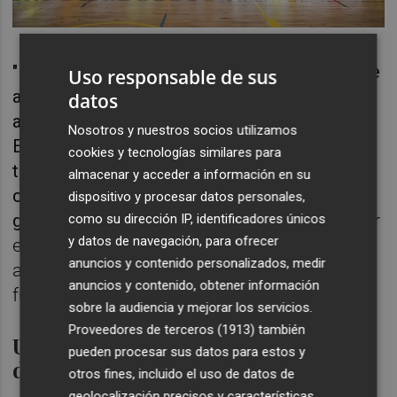
"No pueden meter Nou Moles por la puerta de
Uso responsable de sus
atrás en un procedimiento que no es el
datos
adecuado para este tipo de polideportivos.
Nosotros y nuestros socios utilizamos
Esta maniobra ponen en riesgo la gestión de
cookies y tecnologías similares para
todas las instalaciones deportivas de la
almacenar y acceder a información en su
ciudad", ha expuesto, para añadir que el
dispositivo y procesar datos personales,
gobierno local lo ha hecho "
solo para acelerar
como su dirección IP, identificadores únicos
y datos de navegación, para ofrecer
el proceso y para tapar que se ha pasado un
anuncios y contenido personalizados, medir
año sin hacer absolutamente nada con la
anuncios y contenido, obtener información
futura gestión de Nou Moles".
sobre la audiencia y mejorar los servicios.
Proveedores de terceros (1913)
también
Un informe alerta de la necesidad
pueden procesar sus datos para estos y
de subvención
otros fines, incluido el uso de datos de
geolocalización precisos y características