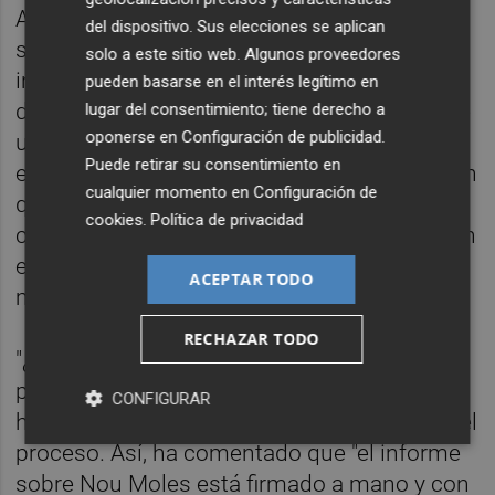
Asimismo, ha afirmado que esa es "una
del dispositivo. Sus elecciones se aplican
situación de la que alerta, precisamente, un
solo a este sitio web. Algunos proveedores
informe que consta en el expediente". "En el
pueden basarse en el interés legítimo en
documento se advierte de que o se concede
lugar del consentimiento; tiene derecho a
oponerse en
Configuración de publicidad
.
una subvención al gestor o es inviable
Puede retirar su consentimiento en
económicamente para el club o la federación
cualquier momento en
Configuración de
que lo gestione", ha dicho, al tiempo que ha
cookies
.
Política de privacidad
considerado que "eso supone un agravio con
el resto de gestores de los polideportivos
ACEPTAR TODO
municipales".
RECHAZAR TODO
"¿O es que se va a subvencionar a todos a
partir de ahora?", ha preguntado el edil, que
CONFIGURAR
ha hablado también de "irregularidades" en el
proceso. Así, ha comentado que "el informe
sobre Nou Moles está firmado a mano y con