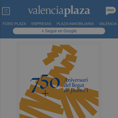
FORO PLAZA
EMPRESAS
PLAZA INMOBILIARIA
VALÈNCIA
+ Seguir en Google