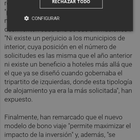
RECHAZAR TODO
reprochado al diputado Mario Villar que
"propague bulos basados en sus deseos
CONFIGURAR
más que en la realidad", ya que "las cifras
desmienten cada una de sus afirmaciones".
"Ni existe un perjuicio a los municipios de
interior, cuya posición en el número de
solicitudes es las misma que el año anterior
ni existe un beneficio a hoteles más allá que
el que ya se diseñó cuando gobernaba el
tripartito de izquierdas, donde esta tipología
de alojamiento ya era la más solicitada", han
expuesto.
Finalmente, han remarcado que el nuevo
modelo de bono viaje "permite maximizar el
impacto de la inversión" y, además, "se