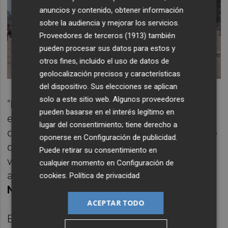
anuncios y contenido, obtener información
sobre la audiencia y mejorar los servicios.
Proveedores de terceros (1913)
también
pueden procesar sus datos para estos y
otros fines, incluido el uso de datos de
geolocalización precisos y características
del dispositivo. Sus elecciones se aplican
solo a este sitio web. Algunos proveedores
"Nos mostramos muy sorprendidos de que
pueden basarse en el interés legítimo en
el PSPV esté en contra de mejorar los ratios
lugar del consentimiento; tiene derecho a
de empleabilidad del sector, cuando lo único
oponerse en
Configuración de publicidad
.
que demuestran los datos es que el bono
Puede retirar su consentimiento en
viaje se podía gestionar mucho mejor", han
cualquier momento en
Configuración de
agregado desde el departamento que dirige
cookies
.
Política de privacidad
Nuria Montes
.
ACEPTAR TODO
En este sentido, desde la Conselleria han