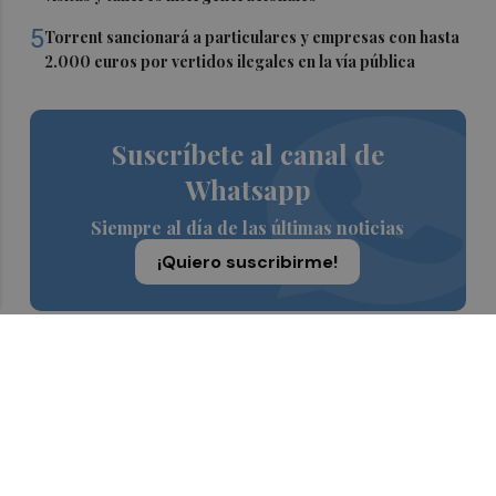
5
Torrent sancionará a particulares y empresas con hasta
2.000 euros por vertidos ilegales en la vía pública
Suscríbete al canal de
Whatsapp
Siempre al día de las últimas noticias
¡Quiero suscribirme!