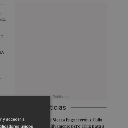
9
6:11
do
ía
,
Últimas Noticias
s
1
r y acceder a
Los incendios de Sierra Engarcerán y Culla
evolucionan positivamente pero Tírig pasa a
tificadores únicos