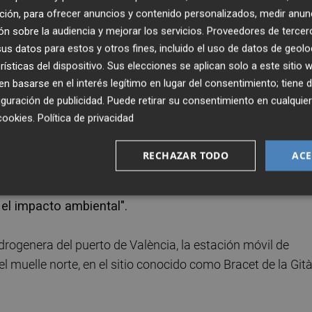
total de 4 millones de euros y participan la APV, la
ción, para ofrecer anuncios y contenido personalizados, medir anun
del Hidrógeno y las empresas privadas MSC Terminal
n sobre la audiencia y mejorar los servicios.
Proveedores de tercer
s datos para estos y otros fines, incluido el uso de datos de geolo
Distretto Alta Tecnologia Energia Ambiente, Ballard Pow
rísticas del dispositivo. Sus elecciones se aplican solo a este sitio
 basarse en el interés legítimo en lugar del consentimiento; tiene 
guración de publicidad
. Puede retirar su consentimiento en cualqu
onero y emblemático de Europa en el desarrollo de
cookies
.
Política de privacidad
"había mucha competencia de otros lugares, pero se
 más completo e innovador".
RECHAZAR TODO
ACE
 ha asegurado que este será "el primer puerto europeo 
 el impacto ambiental".
rogenera del puerto de València, la estación móvil de
el muelle norte, en el sitio conocido como Bracet de la Gità