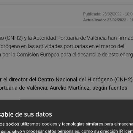
Publicado: 23/02/2022 ·
16:0
Actualizado: 23/02/2022 · 1
o (CNH2) y la Autoridad Portuaria de València han firma
idrógeno en las actividades portuarias en el marco del
 por la Comisión Europea para el desarrollo de esta energ
r el director del Centro Nacional del Hidrógeno (CNH2)
Portuaria de València, Aurelio Martínez, según fuentes
erá el primer puerto de Europa en incorporar las tecnología
able de sus datos
de sus operaciones.
os socios utilizamos cookies y tecnologías similares para almacena
dispositivo y procesar datos personales, como su dirección IP, iden