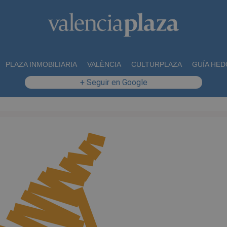
PLAZA INMOBILIARIA
VALÈNCIA
CULTURPLAZA
GUÍA HED
+ Seguir en Google