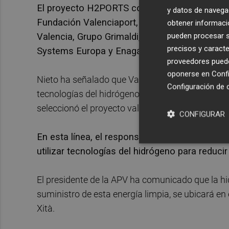
El proyecto H2PORTS conllevará una inversión 
y datos de navega
Fundación Valenciaport, el Centro Nacional 
obtener informació
pueden procesar su
Valencia, Grupo Grimaldi, Hyster-Yale, Atena 
precisos y caracte
Systems Europa y Enagás.
proveedores pueden
oponerse en
Confi
Nieto ha señalado que València es el puerto "pi
Configuración de 
tecnologías del hidrógeno" y ha asegurado que 
seleccionó el proyecto valenciano porque era el
CONFIGURAR
En esta línea, el responsable de Valenciaport
utilizar tecnologías del hidrógeno para reducir
El presidente de la APV ha comunicado que la hid
suministro de esta energía limpia, se ubicará en 
Xità.