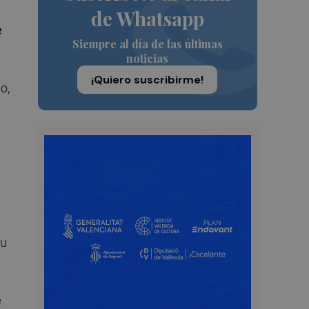
de Whatsapp
e
Siempre al día de las últimas
noticias
¡Quiero suscribirme!
o,
su
e