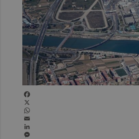
Facebook
X
WhatsApp
Email
LinkedIn
Messenger