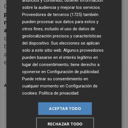
anuncios y contenido, obtener información
Con la subasta de este jueves,
el Tesoro
sobre la audiencia y mejorar los servicios.
pone fin a las emisiones del mes de julio y
Proveedores de terceros (1725)
también
no volverá a los mercados hasta el mes de
pueden procesar sus datos para estos y
otros fines, incluido el uso de datos de
agosto
, cuando celebrará cuatro subastas,
geolocalización precisos y características
dos de letras el 11 y el 25, y dos más de
del dispositivo. Sus elecciones se aplican
bonos y obligaciones, el 6 y el 20 de agosto,
solo a este sitio web. Algunos proveedores
aunque suele ser habitual que alguna de las
pueden basarse en el interés legítimo en
emisiones de este mes estival no se celebre.
lugar del consentimiento; tiene derecho a
oponerse en
Configuración de publicidad
.
Puede retirar su consentimiento en
ARCHIVADO EN
TESORO PÚBLICO
D
cualquier momento en
Configuración de
cookies
.
Política de privacidad
ACEPTAR TODO
RECHAZAR TODO