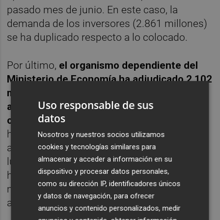
pasado mes de junio. En este caso, la
demanda de los inversores (2.861 millones)
se ha duplicado respecto a lo colocado.
Por último,
el organismo dependiente del
Ministerio de Economía ha adjudicado 2.102
millones de euros en obligaciones a 30
Uso responsable de sus
años, con cupón del 1% y vencimiento en
datos
octubre de 2050
. El interés medio marginal
ha sido del 1,217%, inferior al 1,686% de la
Nosotros y nuestros socios utilizamos
anterior emisión de este papel, que tuvo
cookies y tecnologías similares para
almacenar y acceder a información en su
lugar en mayo. La demanda, por su parte, se
dispositivo y procesar datos personales,
ha acercado más a lo adjudicado, con 2.983
como su dirección IP, identificadores únicos
millones peticiones de los inversores, frente
y datos de navegación, para ofrecer
a 2.102 millones adjudicados.
anuncios y contenido personalizados, medir