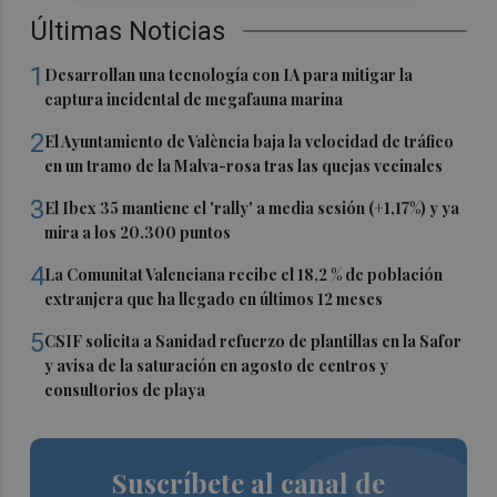
Últimas Noticias
1
Desarrollan una tecnología con IA para mitigar la
captura incidental de megafauna marina
2
El Ayuntamiento de València baja la velocidad de tráfico
en un tramo de la Malva-rosa tras las quejas vecinales
3
El Ibex 35 mantiene el 'rally' a media sesión (+1,17%) y ya
mira a los 20.300 puntos
4
La Comunitat Valenciana recibe el 18,2 % de población
extranjera que ha llegado en últimos 12 meses
5
CSIF solicita a Sanidad refuerzo de plantillas en la Safor
y avisa de la saturación en agosto de centros y
consultorios de playa
Suscríbete al canal de