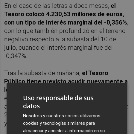
En el caso de las letras a doce meses,
el
Tesoro colocó 4.230,53 millones de euros,
con un tipo de interés marginal del -0,356%
,
con lo que también profundizó en el terreno
negativo respecto a la subasta del 10 de
julio, cuando el interés marginal fue del
-0,347%.
Tras la subasta de mañana,
el Tesoro
Público tiene previsto acudir nuevamente a
los mercados dos veces más este mes
. Así,
Uso responsable de sus
el martes 18 de septiembre subastará letras
datos
a tres y nueve meses y el próximo jueves, día
20, hará lo propio con una emisión de bonos
Nosotros y nuestros socios utilizamos
y obligaciones.
cookies y tecnologías similares para
almacenar y acceder a información en su