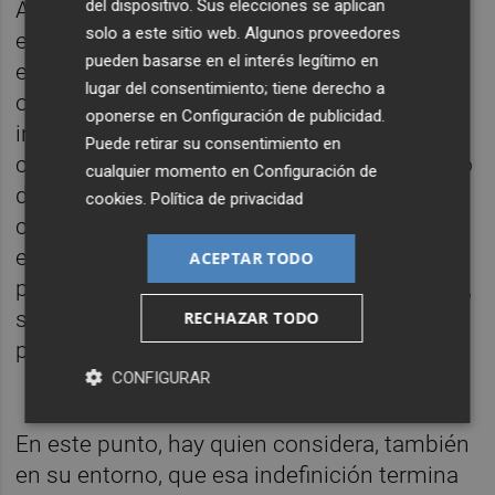
del dispositivo. Sus elecciones se aplican
Ahora bien, cualquier posibilidad se
solo a este sitio web. Algunos proveedores
encuentra en el camino a Puig. ¿Tiene el
pueden basarse en el interés legítimo en
expresidente la intención de apurar las
lugar del consentimiento; tiene derecho a
opciones de mantenerse en su puesto e
oponerse en
Configuración de publicidad
.
incluso intentar seguir liderando y ser
Puede retirar su consentimiento en
candidato? A sus 64 años, la gran mayoría lo
cualquier momento en
Configuración de
descarta, pero lo cierto es que sigue
cookies
.
Política de privacidad
conservando su escaño en Les Corts y que
en ningún momento ha afirmado que no se
ACEPTAR TODO
presentará al próximo congreso que, a priori,
se celebrará por estas fechas el año
RECHAZAR TODO
próximo.
CONFIGURAR
En este punto, hay quien considera, también
en su entorno, que esa indefinición termina