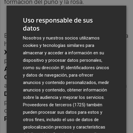
formación del puño y la rosa.
Uso responsable de sus
datos
En este sentido, es inevitable dirigir la mirada
Nosotros y nuestros socios utilizamos
hacia el secretario general del PSPV-PSOE,
cookies y tecnologías similares para
Ximo Puig
. Mientras varios referentes del
almacenar y acceder a información en su
partido como el líder provincial de Alicante,
dispositivo y procesar datos personales,
como su dirección IP, identificadores únicos
Alejandro Soler
, y también el de Valencia,
y datos de navegación, para ofrecer
Carlos Fernández Bielsa
, parecen decididos
anuncios y contenido personalizados, medir
a aspirar a su puesto, otras como la ministra
anuncios y contenido, obtener información
Diana Morant
se encuentran en la reserva
sobre la audiencia y mejorar los servicios.
por si se convierten en la solución de
Proveedores de terceros (1725)
también
consenso impulsada por el mismísimo
pueden procesar sus datos para estos y
Pedro Sánchez
.
otros fines, incluido el uso de datos de
geolocalización precisos y características