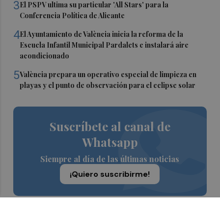
3
El PSPV ultima su particular 'All Stars' para la
Conferencia Política de Alicante
4
El Ayuntamiento de València inicia la reforma de la
Escuela Infantil Municipal Pardalets e instalará aire
acondicionado
5
València prepara un operativo especial de limpieza en
playas y el punto de observación para el eclipse solar
Suscríbete al canal de
Whatsapp
Siempre al día de las últimas noticias
¡Quiero suscribirme!