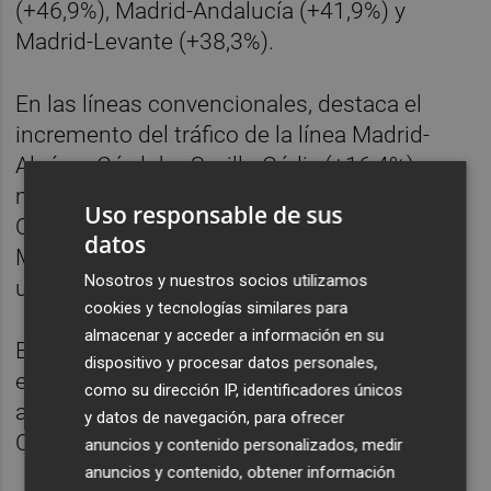
(+46,9%), Madrid-Andalucía (+41,9%) y
Madrid-Levante (+38,3%).
En las líneas convencionales, destaca el
incremento del tráfico de la línea Madrid-
Alcázar-Córdoba-Sevilla-Cádiz (+16,4%),
mientras que la de Venta de Baños-León-
Uso responsable de sus
Ourense-Vigo crece un 10,2% y en la de
datos
Madrid-Zaragoza-Lleida-Barcelona-Portbou
Nosotros y nuestros socios utilizamos
un 2,3%.
cookies y tecnologías similares para
almacenar y acceder a información en su
Entre estas últimas, la única línea que
dispositivo y procesar datos personales,
experimentó un descenso en el periodo
como su dirección IP, identificadores únicos
analizado fue la de Madrid-Valencia-
y datos de navegación, para ofrecer
Cam.Boella, con una caída del 0,2%.
anuncios y contenido personalizados, medir
anuncios y contenido, obtener información