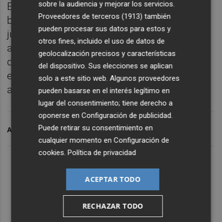
sobre la audiencia y mejorar los servicios.
En cuanto al número de viajeros (subidos y
Proveedores de terceros (1913)
también
bajados), ha crecido un 50,1% entre enero y
pueden procesar sus datos para estos y
julio con respecto a los mismos meses del
otros fines, incluido el uso de datos de
año pasado. En las estaciones de titularidad
geolocalización precisos y características
de Adif Alta Velocidad el incremento alcanza
del dispositivo. Sus elecciones se aplican
el 74,7%, mientras que en las de Adif
solo a este sitio web. Algunos proveedores
aumentó un 41,9%.
pueden basarse en el interés legítimo en
lugar del consentimiento; tiene derecho a
oponerse en
Configuración de publicidad
.
Puede retirar su consentimiento en
ARCHIVADO EN
AVE
cualquier momento en
Configuración de
cookies
.
Política de privacidad
ACEPTAR TODO
RECHAZAR TODO