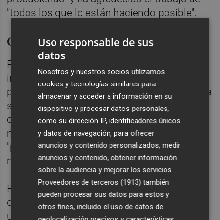
"todos los que lo están haciendo posible".
Conexión con la zona marítima
Uso responsable de sus
datos
Puig y España han avanzado también la
Nosotros y nuestros socios utilizamos
intención de la Generalitat de presentar en el
cookies y tecnologías similares para
primer trimestre de 2020, "antes de Fallas", la
almacenar y acceder a información en su
solución que se dará para hacer posible "la
dispositivo y procesar datos personales,
conexión de la L-10 con toda la zona
como su dirección IP, identificadores únicos
marítima" de València a partir de Natzaret,
y datos de navegación, para ofrecer
anuncios y contenido personalizados, medir
"por qué trazado va a ir y qué calendario" se
anuncios y contenido, obtener información
manejará.
sobre la audiencia y mejorar los servicios.
Proveedores de terceros (1913)
también
El jefe del Consell ha apuntado que "no se
pueden procesar sus datos para estos y
descarta nada" y ha manifestado que "la
otros fines, incluido el uso de datos de
unión con La Marina --del puerto-- tiene que
geolocalización precisos y características