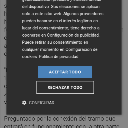
ser importante". Del mismo modo, el alcalde
del dispositivo. Sus elecciones se aplican
ha valorado la llegada de la L-10 a Moreras y
solo a este sitio web. Algunos proveedores
pueden basarse en el interés legítimo en
Natzaret --"va a ser un instrumento
lugar del consentimiento; tiene derecho a
fundamental para conectar estos barrios con
oponerse en
Configuración de publicidad
.
el centro", ha dicho-- y ha destacado el
Puede retirar su consentimiento en
avance que supondrá hacia una "potente"
cualquier momento en
Configuración de
conexión con La Marina.
cookies
.
Política de privacidad
"Desde el Ayuntamiento, una vez llegue la L-
ACEPTAR TODO
10 en 2021 a Natzaret nos planteamos su
conexión, a través de La Marina, hacia la
RECHAZAR TODO
zona de Cabanyal" y así "enlazarlo con otras
vías", ha asegurado el primer edil.
CONFIGURAR
Preguntado por la conexión del tramo que
entrará en funcionamiento con la otra parte