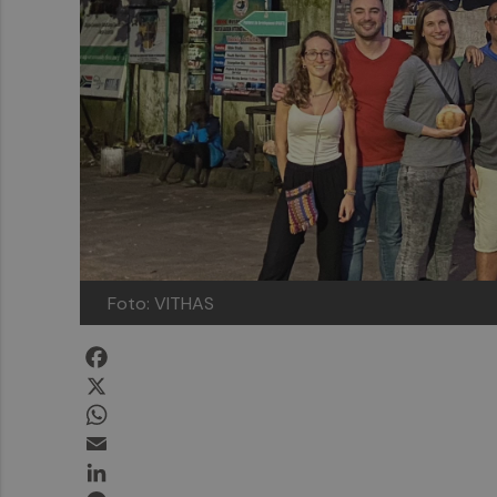
Foto: VITHAS
Facebook
X
WhatsApp
Email
LinkedIn
Messenger