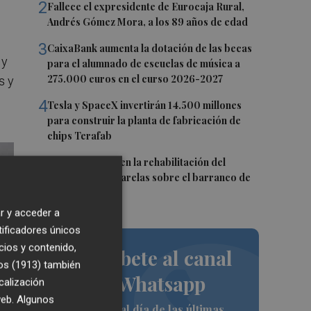
2
Fallece el expresidente de Eurocaja Rural,
Andrés Gómez Mora, a los 89 años de edad
3
CaixaBank aumenta la dotación de las becas
 y
para el alumnado de escuelas de música a
275.000 euros en el curso 2026-2027
s y
4
Tesla y SpaceX invertirán 14.500 millones
para construir la planta de fabricación de
chips Terafab
5
L'Eliana avanza en la rehabilitación del
puente y las pasarelas sobre el barranco de
Mandor
r y acceder a
tificadores únicos
cios y contenido,
Suscríbete al canal
os (1913)
también
de Whatsapp
calización
 web. Algunos
Siempre al día de las últimas