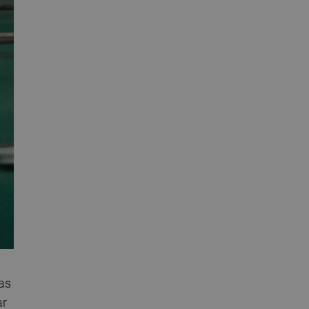
das
ar