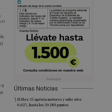
2
9:27
ia,
s)
e a
Últimas Noticias
os
1
El Ibex 35 aprieta motores y sube otro
0,62%, hasta los 20.180 puntos